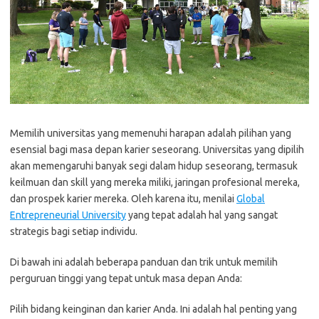
Memilih universitas yang memenuhi harapan adalah pilihan yang
esensial bagi masa depan karier seseorang. Universitas yang dipilih
akan memengaruhi banyak segi dalam hidup seseorang, termasuk
keilmuan dan skill yang mereka miliki, jaringan profesional mereka,
dan prospek karier mereka. Oleh karena itu, menilai
Global
Entrepreneurial University
yang tepat adalah hal yang sangat
strategis bagi setiap individu.
Di bawah ini adalah beberapa panduan dan trik untuk memilih
perguruan tinggi yang tepat untuk masa depan Anda:
Pilih bidang keinginan dan karier Anda. Ini adalah hal penting yang