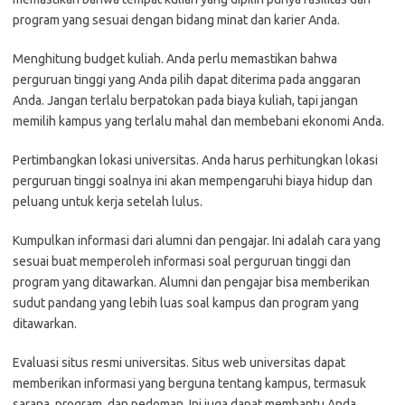
program yang sesuai dengan bidang minat dan karier Anda.
Menghitung budget kuliah. Anda perlu memastikan bahwa
perguruan tinggi yang Anda pilih dapat diterima pada anggaran
Anda. Jangan terlalu berpatokan pada biaya kuliah, tapi jangan
memilih kampus yang terlalu mahal dan membebani ekonomi Anda.
Pertimbangkan lokasi universitas. Anda harus perhitungkan lokasi
perguruan tinggi soalnya ini akan mempengaruhi biaya hidup dan
peluang untuk kerja setelah lulus.
Kumpulkan informasi dari alumni dan pengajar. Ini adalah cara yang
sesuai buat memperoleh informasi soal perguruan tinggi dan
program yang ditawarkan. Alumni dan pengajar bisa memberikan
sudut pandang yang lebih luas soal kampus dan program yang
ditawarkan.
Evaluasi situs resmi universitas. Situs web universitas dapat
memberikan informasi yang berguna tentang kampus, termasuk
sarana, program, dan pedoman. Ini juga dapat membantu Anda