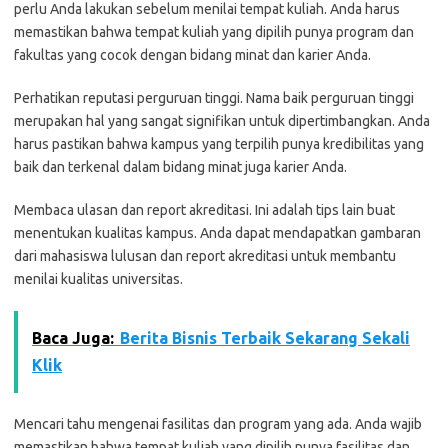
perlu Anda lakukan sebelum menilai tempat kuliah. Anda harus
memastikan bahwa tempat kuliah yang dipilih punya program dan
fakultas yang cocok dengan bidang minat dan karier Anda.
Perhatikan reputasi perguruan tinggi. Nama baik perguruan tinggi
merupakan hal yang sangat signifikan untuk dipertimbangkan. Anda
harus pastikan bahwa kampus yang terpilih punya kredibilitas yang
baik dan terkenal dalam bidang minat juga karier Anda.
Membaca ulasan dan report akreditasi. Ini adalah tips lain buat
menentukan kualitas kampus. Anda dapat mendapatkan gambaran
dari mahasiswa lulusan dan report akreditasi untuk membantu
menilai kualitas universitas.
Baca Juga:
Berita Bisnis Terbaik Sekarang Sekali
Klik
Mencari tahu mengenai fasilitas dan program yang ada. Anda wajib
memastikan bahwa tempat kuliah yang dipilih punya fasilitas dan