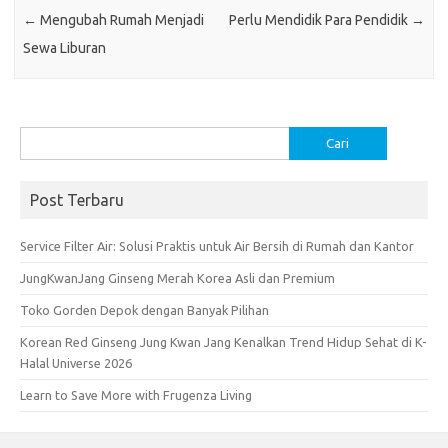
o
p
←
Mengubah Rumah Menjadi
Perlu Mendidik Para Pendidik
→
k
p
Sewa Liburan
Cari
untuk:
Post Terbaru
Service Filter Air: Solusi Praktis untuk Air Bersih di Rumah dan Kantor
JungKwanJang Ginseng Merah Korea Asli dan Premium
Toko Gorden Depok dengan Banyak Pilihan
Korean Red Ginseng Jung Kwan Jang Kenalkan Trend Hidup Sehat di K-
Halal Universe 2026
Learn to Save More with Frugenza Living