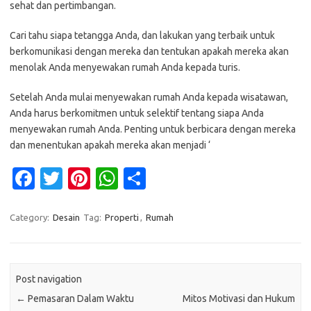
sehat dan pertimbangan.
Cari tahu siapa tetangga Anda, dan lakukan yang terbaik untuk
berkomunikasi dengan mereka dan tentukan apakah mereka akan
menolak Anda menyewakan rumah Anda kepada turis.
Setelah Anda mulai menyewakan rumah Anda kepada wisatawan,
Anda harus berkomitmen untuk selektif tentang siapa Anda
menyewakan rumah Anda. Penting untuk berbicara dengan mereka
dan menentukan apakah mereka akan menjadi ‘
Fa
T
Pi
W
S
c
w
nt
h
h
e
it
er
at
ar
Category:
Desain
Tag:
Properti
,
Rumah
b
te
es
s
e
o
r
t
A
Post navigation
o
p
←
Pemasaran Dalam Waktu
Mitos Motivasi dan Hukum