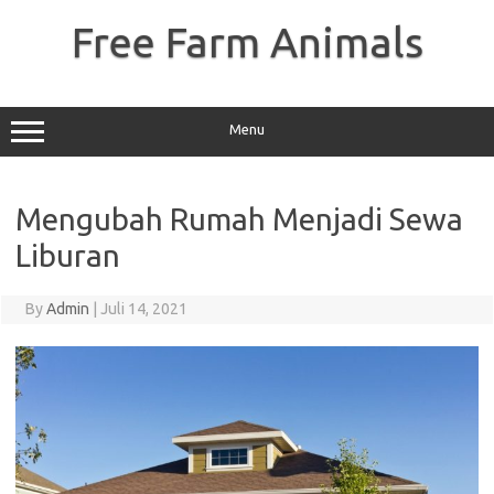
Skip
to
Free Farm Animals
content
Menu
Mengubah Rumah Menjadi Sewa
Liburan
By
Admin
|
Juli 14, 2021