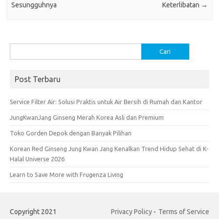
k
p
Sesungguhnya
Keterlibatan
→
Cari
untuk:
Post Terbaru
Service Filter Air: Solusi Praktis untuk Air Bersih di Rumah dan Kantor
JungKwanJang Ginseng Merah Korea Asli dan Premium
Toko Gorden Depok dengan Banyak Pilihan
Korean Red Ginseng Jung Kwan Jang Kenalkan Trend Hidup Sehat di K-
Halal Universe 2026
Learn to Save More with Frugenza Living
Copyright 2021
Privacy Policy
-
Terms of Service