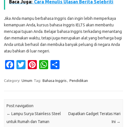
Baca Juga:
Cara Menulis Ulasan Berita Selebriti
Jika Anda mampu berbahasa Inggris dan ingin lebih memperkaya
kemampuan Anda, kursus bahasa Inggris IELTS akan membantu
mencapai tujuan Anda. Belajar bahasa Inggris terkadang menantang
dan memakan waktu, tetapi juga merupakan alat yang berharga bagi
Anda untuk berhasil dan membuka banyak peluang di negara Anda
atau bahkan di luar negeri.
Fa
T
Pi
W
S
c
w
nt
h
h
e
it
er
at
ar
Category:
Umum
Tag:
Bahasa Inggris
,
Pendidikan
b
te
es
s
e
o
r
t
A
Post navigation
o
p
←
Lampu Surya Stainless Steel
Dapatkan Gadget Teratas Hari
k
p
untuk Rumah dan Taman
Ini
→