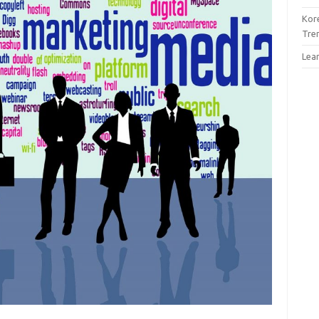
Kor
Tre
Lea