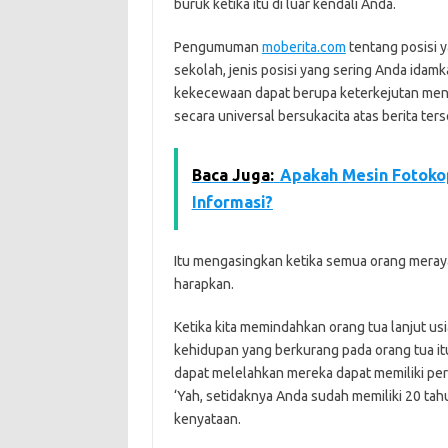
buruk ketika itu di luar kendali Anda.
Pengumuman
moberita.com
tentang posisi y
sekolah, jenis posisi yang sering Anda idamk
kekecewaan dapat berupa keterkejutan mende
secara universal bersukacita atas berita ters
Baca Juga:
Apakah Mesin Fotoko
Informasi?
Itu mengasingkan ketika semua orang meray
harapkan.
Ketika kita memindahkan orang tua lanjut usi
kehidupan yang berkurang pada orang tua itu
dapat melelahkan mereka dapat memiliki per
‘Yah, setidaknya Anda sudah memiliki 20 tahu
kenyataan.