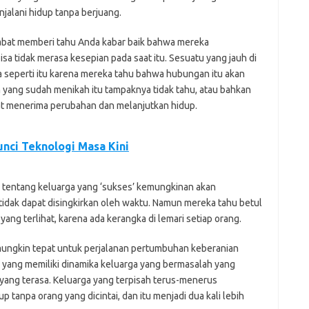
njalani hidup tanpa berjuang.
ahabat memberi tahu Anda kabar baik bahwa mereka
sa tidak merasa kesepian pada saat itu. Sesuatu yang jauh di
ta seperti itu karena mereka tahu bahwa hubungan itu akan
n yang sudah menikah itu tampaknya tidak tahu, atau bahkan
at menerima perubahan dan melanjutkan hidup.
unci Teknologi Masa Kini
n tentang keluarga yang ‘sukses’ kemungkinan akan
idak dapat disingkirkan oleh waktu. Namun mereka tahu betul
yang terlihat, karena ada kerangka di lemari setiap orang.
mungkin tepat untuk perjalanan pertumbuhan keberanian
 yang memiliki dinamika keluarga yang bermasalah yang
a yang terasa. Keluarga yang terpisah terus-menerus
tanpa orang yang dicintai, dan itu menjadi dua kali lebih