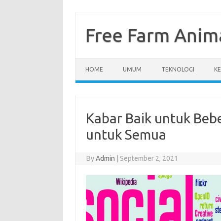
Skip
to
content
Free Farm Anim
HOME
UMUM
TEKNOLOGI
K
Kabar Baik untuk Beb
untuk Semua
By
Admin
|
September 2, 2021