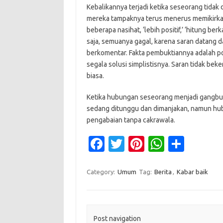
Kebalikannya terjadi ketika seseorang tidak
mereka tampaknya terus menerus memikirkan
beberapa nasihat, ‘lebih positif,’ ‘hitung be
saja, semuanya gagal, karena saran datang d
berkomentar. Fakta pembuktiannya adalah po
segala solusi simplistisnya. Saran tidak bek
biasa.
Ketika hubungan seseorang menjadi gangbust
sedang ditunggu dan dimanjakan, namun hu
pengabaian tanpa cakrawala.
Fa
T
Pi
W
S
c
w
nt
h
h
e
it
er
at
ar
Category:
Umum
Tag:
Berita
,
Kabar baik
b
te
es
s
e
o
r
t
A
Post navigation