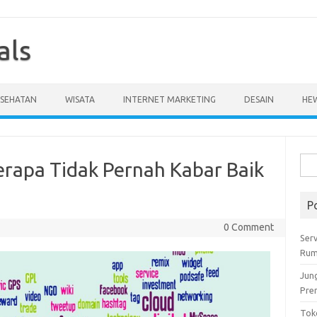
als
ESEHATAN
WISATA
INTERNET MARKETING
DESAIN
HE
Cari
erapa Tidak Pernah Kabar Baik
untu
P
0 Comment
Serv
Rum
Jun
Pre
Tok