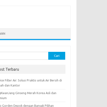
WAN
k:
ost Terbaru
ice Filter Air: Solusi Praktis untuk Air Bersih di
ah dan Kantor
gKwanJang Ginseng Merah Korea Asli dan
mium
o Gorden Depok dengan Banyak Pilihan