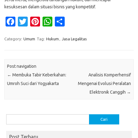
kesuksesan dalam situasi bisnis yang kompetitif.
Fa
T
Pi
W
S
c
w
nt
h
h
e
it
er
at
ar
Category:
Umum
Tag:
Hukum
,
Jasa Legalitas
b
te
es
s
e
o
r
t
A
Post navigation
o
p
←
Membuka Tabir Keberkahan:
Analisis Komperhensif
k
p
Umroh Suci dari Yogyakarta
Mengenai Evolusi Peralatan
Elektronik Canggih
→
Cari
untuk:
Post Terbaru