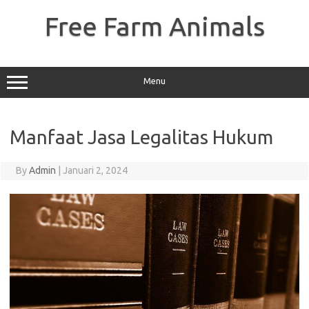
Skip
to
Free Farm Animals
content
Menu
Manfaat Jasa Legalitas Hukum
By
Admin
|
Januari 2, 2024