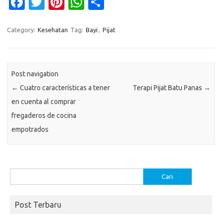
Fa
T
Pi
W
S
c
w
nt
h
h
e
it
er
at
ar
Category:
Kesehatan
Tag:
Bayi
,
Pijat
b
te
es
s
e
o
r
t
A
Post navigation
o
p
←
Cuatro características a tener
Terapi Pijat Batu Panas
→
k
p
en cuenta al comprar
fregaderos de cocina
empotrados
Cari
untuk:
Post Terbaru