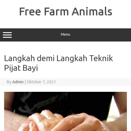
Skip
to
Free Farm Animals
content
Menu
Langkah demi Langkah Teknik
Pijat Bayi
By
Admin
|
Oktober 7, 2021