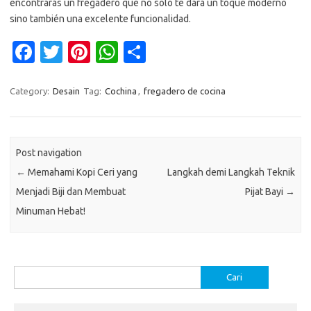
encontrarás un fregadero que no solo te dará un toque moderno
sino también una excelente funcionalidad.
Fa
T
Pi
W
S
c
w
nt
h
h
e
it
er
at
ar
Category:
Desain
Tag:
Cochina
,
fregadero de cocina
b
te
es
s
e
o
r
t
A
Post navigation
o
p
←
Memahami Kopi Ceri yang
Langkah demi Langkah Teknik
k
p
Menjadi Biji dan Membuat
Pijat Bayi
→
Minuman Hebat!
Cari
untuk: