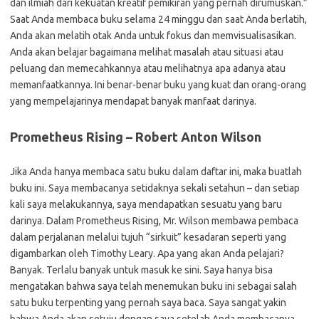
dan ilmiah dari kekuatan kreatif pemikiran yang pernah dirumuskan.”
Saat Anda membaca buku selama 24 minggu dan saat Anda berlatih,
Anda akan melatih otak Anda untuk fokus dan memvisualisasikan.
Anda akan belajar bagaimana melihat masalah atau situasi atau
peluang dan memecahkannya atau melihatnya apa adanya atau
memanfaatkannya. Ini benar-benar buku yang kuat dan orang-orang
yang mempelajarinya mendapat banyak manfaat darinya.
Prometheus Rising – Robert Anton Wilson
Jika Anda hanya membaca satu buku dalam daftar ini, maka buatlah
buku ini. Saya membacanya setidaknya sekali setahun – dan setiap
kali saya melakukannya, saya mendapatkan sesuatu yang baru
darinya. Dalam Prometheus Rising, Mr. Wilson membawa pembaca
dalam perjalanan melalui tujuh “sirkuit” kesadaran seperti yang
digambarkan oleh Timothy Leary. Apa yang akan Anda pelajari?
Banyak. Terlalu banyak untuk masuk ke sini. Saya hanya bisa
mengatakan bahwa saya telah menemukan buku ini sebagai salah
satu buku terpenting yang pernah saya baca. Saya sangat yakin
bahwa Anda akan setuju dengan saya setelah Anda membacanya.