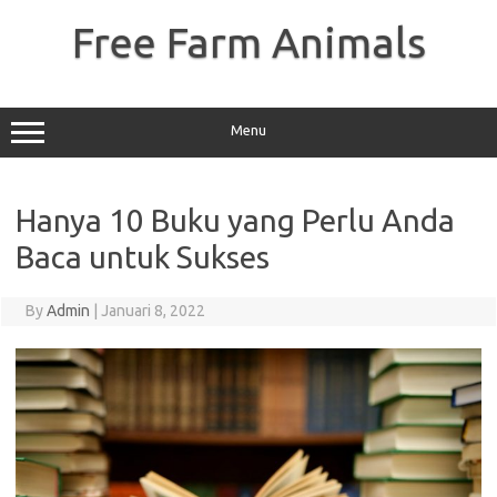
Skip
to
Free Farm Animals
content
Menu
Hanya 10 Buku yang Perlu Anda
Baca untuk Sukses
By
Admin
|
Januari 8, 2022