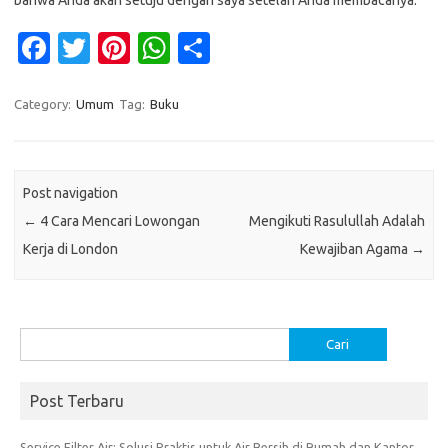
Fa
T
Pi
W
S
c
w
nt
h
h
e
it
er
at
ar
Category:
Umum
Tag:
Buku
b
te
es
s
e
o
r
t
A
Post navigation
o
p
←
4 Cara Mencari Lowongan
Mengikuti Rasulullah Adalah
k
p
Kerja di London
Kewajiban Agama
→
Cari
untuk:
Post Terbaru
Service Filter Air: Solusi Praktis untuk Air Bersih di Rumah dan Kantor