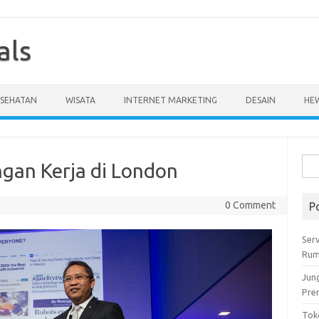
als
ESEHATAN
WISATA
INTERNET MARKETING
DESAIN
HE
Cari
gan Kerja di London
untu
0 Comment
P
Serv
Rum
Jun
Pre
Tok