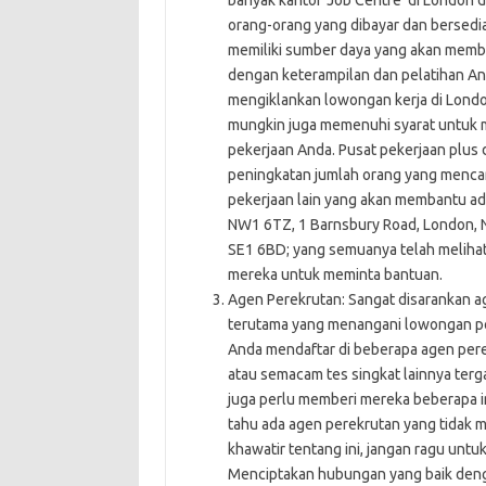
banyak kantor ‘Job Centre’ di London 
orang-orang yang dibayar dan bersed
memiliki sumber daya yang akan memb
dengan keterampilan dan pelatihan An
mengiklankan lowongan kerja di London
mungkin juga memenuhi syarat untuk 
pekerjaan Anda. Pusat pekerjaan plus 
peningkatan jumlah orang yang mencar
pekerjaan lain yang akan membantu ada
NW1 6TZ‎, 1 Barnsbury Road, London,
SE1 6BD; yang semuanya telah melihat
mereka untuk meminta bantuan.
Agen Perekrutan: Sangat disarankan a
terutama yang menangani lowongan pek
Anda mendaftar di beberapa agen perek
atau semacam tes singkat lainnya ter
juga perlu memberi mereka beberapa inf
tahu ada agen perekrutan yang tidak 
khawatir tentang ini, jangan ragu unt
Menciptakan hubungan yang baik den