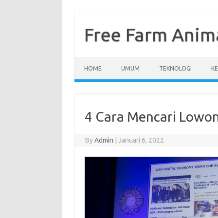
Skip
to
content
Free Farm Anim
HOME
UMUM
TEKNOLOGI
K
4 Cara Mencari Lowon
By
Admin
|
Januari 6, 2022