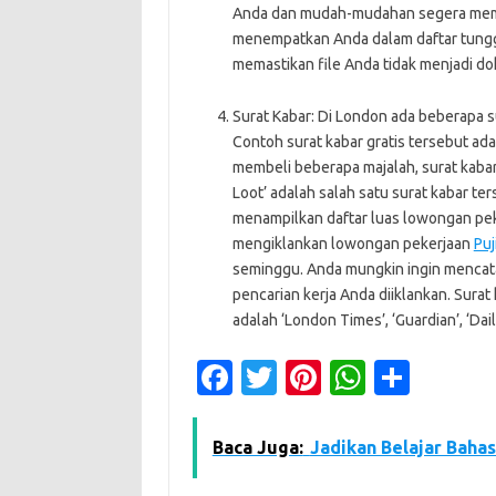
Anda dan mudah-mudahan segera memb
menempatkan Anda dalam daftar tunggu
memastikan file Anda tidak menjadi d
Surat Kabar: Di London ada beberapa su
Contoh surat kabar gratis tersebut ada
membeli beberapa majalah, surat kaba
Loot’ adalah salah satu surat kabar te
menampilkan daftar luas lowongan pek
mengiklankan lowongan pekerjaan
Puj
seminggu. Anda mungkin ingin mencatat
pencarian kerja Anda diiklankan. Sura
adalah ‘London Times’, ‘Guardian’, ‘Dail
Fa
T
Pi
W
S
c
w
nt
h
h
e
it
er
at
ar
Baca Juga:
Jadikan Belajar Bahas
b
te
es
s
e