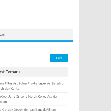
WAN
k:
ost Terbaru
ice Filter Air: Solusi Praktis untuk Air Bersih di
ah dan Kantor
gKwanJang Ginseng Merah Korea Asli dan
mium
o Gorden Depok dengan Banyak Pilihan