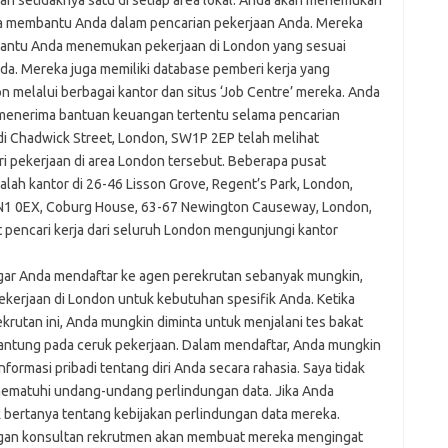
dan setidaknya satu di setiap area lokal. Anda akan menemukan
ia membantu Anda dalam pencarian pekerjaan Anda. Mereka
antu Anda menemukan pekerjaan di London yang sesuai
da. Mereka juga memiliki database pemberi kerja yang
 melalui berbagai kantor dan situs ‘Job Centre’ mereka. Anda
menerima bantuan keuangan tertentu selama pencarian
di Chadwick Street, London, SW1P 2EP‎ telah melihat
i pekerjaan di area London tersebut. Beberapa pusat
lah kantor di 26-46 Lisson Grove, Regent’s Park, London,
 N1 0EX, Coburg House, 63-67 Newington Causeway, London,
 pencari kerja dari seluruh London mengunjungi kantor
gar Anda mendaftar ke agen perekrutan sebanyak mungkin,
erjaan di London untuk kebutuhan spesifik Anda. Ketika
rutan ini, Anda mungkin diminta untuk menjalani tes bakat
gantung pada ceruk pekerjaan. Dalam mendaftar, Anda mungkin
ormasi pribadi tentang diri Anda secara rahasia. Saya tidak
mematuhi undang-undang perlindungan data. Jika Anda
uk bertanya tentang kebijakan perlindungan data mereka.
gan konsultan rekrutmen akan membuat mereka mengingat