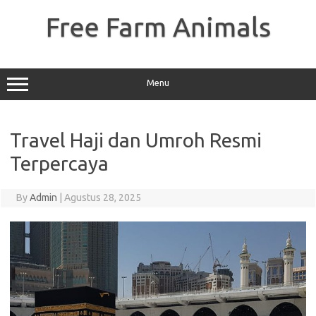
Skip
to
Free Farm Animals
content
Menu
Travel Haji dan Umroh Resmi
Terpercaya
By
Admin
|
Agustus 28, 2025