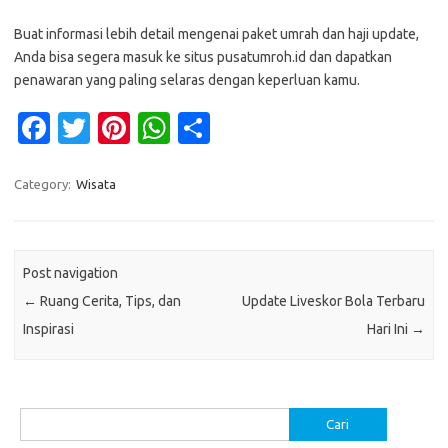
Buat informasi lebih detail mengenai paket umrah dan haji update,
Anda bisa segera masuk ke situs pusatumroh.id dan dapatkan
penawaran yang paling selaras dengan keperluan kamu.
Fa
T
Pi
W
S
c
w
nt
h
h
e
it
er
at
ar
Category:
Wisata
b
te
es
s
e
o
r
t
A
Post navigation
o
p
←
Ruang Cerita, Tips, dan
Update Liveskor Bola Terbaru
k
p
Inspirasi
Hari Ini
→
Cari
untuk: