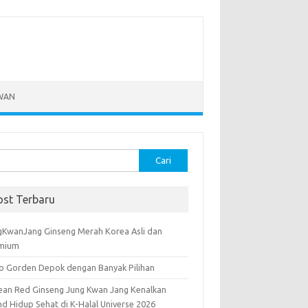
WAN
k:
ost Terbaru
gKwanJang Ginseng Merah Korea Asli dan
mium
o Gorden Depok dengan Banyak Pilihan
ean Red Ginseng Jung Kwan Jang Kenalkan
nd Hidup Sehat di K-Halal Universe 2026