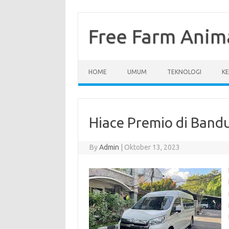
Skip
to
content
Free Farm Anim
HOME
UMUM
TEKNOLOGI
K
Hiace Premio di Band
By
Admin
|
Oktober 13, 2023