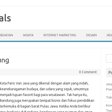
als
ESEHATAN
WISATA
INTERNET MARKETING
DESAIN
HE
Cari
ung
untu
0 Comment
P
Kota Paris Van Java yang dikenal dengan alam yang indah,
Jun
keanekaragaman budaya, dan udara yang sejuk, umumnya
Pre
menjadi tujuan favorit bagi para wisatawan. Tak hanya itu,
Tok
Bandung juga merupakan tempat bisnis dan fokus pendidikan
Kor
terkemuka di bagian barat Pulau Jawa. Ketika Anda berlibur
Tre