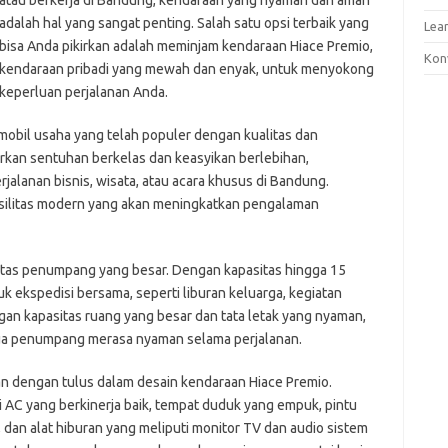
atau berkerja di Bandung, kendaraan yang nyaman dan aman
adalah hal yang sangat penting. Salah satu opsi terbaik yang
Lea
bisa Anda pikirkan adalah meminjam kendaraan Hiace Premio,
Kon
kendaraan pribadi yang mewah dan enyak, untuk menyokong
keperluan perjalanan Anda.
 mobil usaha yang telah populer dengan kualitas dan
kan sentuhan berkelas dan keasyikan berlebihan,
rjalanan bisnis, wisata, atau acara khusus di Bandung.
asilitas modern yang akan meningkatkan pengalaman
itas penumpang yang besar. Dengan kapasitas hingga 15
 ekspedisi bersama, seperti liburan keluarga, kegiatan
ngan kapasitas ruang yang besar dan tata letak yang nyaman,
ua penumpang merasa nyaman selama perjalanan.
 dengan tulus dalam desain kendaraan Hiace Premio.
ari AC yang berkinerja baik, tempat duduk yang empuk, pintu
dan alat hiburan yang meliputi monitor TV dan audio sistem