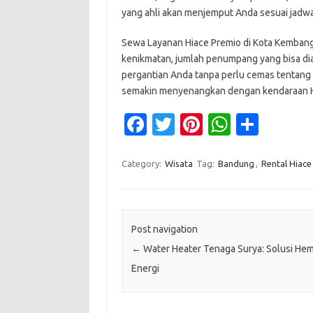
yang ahli akan menjemput Anda sesuai jadwal
Sewa Layanan Hiace Premio di Kota Kembang 
kenikmatan, jumlah penumpang yang bisa dia
pergantian Anda tanpa perlu cemas tentang t
semakin menyenangkan dengan kendaraan H
Fa
T
Pi
W
S
c
w
nt
h
h
e
it
er
at
ar
Category:
Wisata
Tag:
Bandung
,
Rental Hiace
b
te
es
s
e
o
r
t
A
o
p
Post navigation
←
Water Heater Tenaga Surya: Solusi He
k
p
Energi