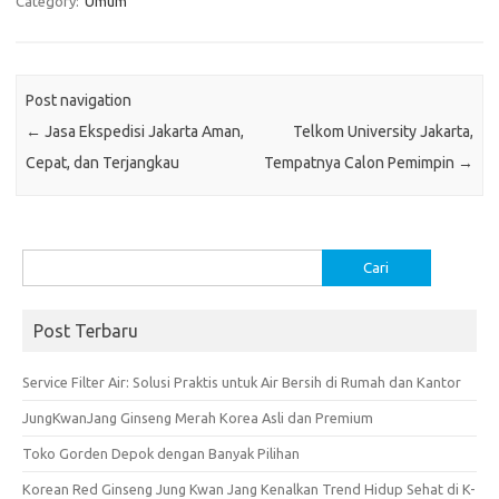
e
it
er
at
ar
Category:
Umum
b
te
es
s
e
o
r
t
A
Post navigation
o
p
←
Jasa Ekspedisi Jakarta Aman,
Telkom University Jakarta,
k
p
Cepat, dan Terjangkau
Tempatnya Calon Pemimpin
→
Cari
untuk:
Post Terbaru
Service Filter Air: Solusi Praktis untuk Air Bersih di Rumah dan Kantor
JungKwanJang Ginseng Merah Korea Asli dan Premium
Toko Gorden Depok dengan Banyak Pilihan
Korean Red Ginseng Jung Kwan Jang Kenalkan Trend Hidup Sehat di K-