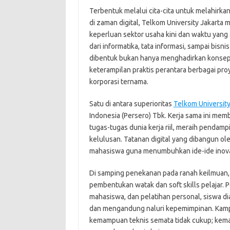
Terbentuk melalui cita-cita untuk melahirka
di zaman digital, Telkom University Jakarta
keperluan sektor usaha kini dan waktu yang 
dari informatika, tata informasi, sampai bisni
dibentuk bukan hanya menghadirkan konsep 
keterampilan praktis perantara berbagai proy
korporasi ternama.
Satu di antara superioritas
Telkom University
Indonesia (Persero) Tbk. Kerja sama ini mem
tugas-tugas dunia kerja riil, meraih penda
kelulusan. Tatanan digital yang dibangun ol
mahasiswa guna menumbuhkan ide-ide inovati
Di samping penekanan pada ranah keilmuan, 
pembentukan watak dan soft skills pelajar. P
mahasiswa, dan pelatihan personal, siswa di
dan mengandung naluri kepemimpinan. Kampus
kemampuan teknis semata tidak cukup; kemam