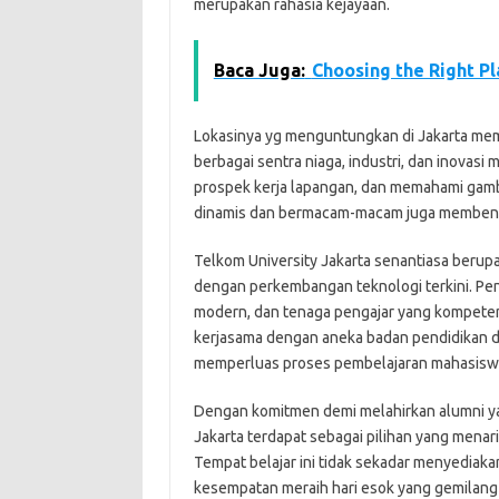
merupakan rahasia kejayaan.
Baca Juga:
Choosing the Right Pl
Lokasinya yg menguntungkan di Jakarta mem
berbagai sentra niaga, industri, dan inova
prospek kerja lapangan, dan memahami gam
dinamis dan bermacam-macam juga membentu
Telkom University Jakarta senantiasa berup
dengan perkembangan teknologi terkini. Pe
modern, dan tenaga pengajar yang kompeten
kerjasama dengan aneka badan pendidikan d
memperluas proses pembelajaran mahasis
Dengan komitmen demi melahirkan alumni yan
Jakarta terdapat sebagai pilihan yang menar
Tempat belajar ini tidak sekadar menyedia
kesempatan meraih hari esok yang gemilang 