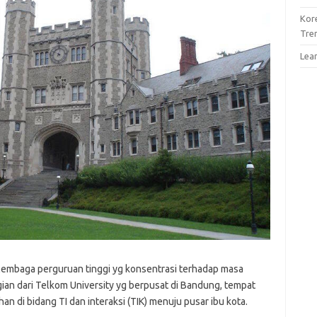
Kor
Tre
Lea
u lembaga perguruan tinggi yg konsentrasi terhadap masa
agian dari Telkom University yg berpusat di Bandung, tempat
han di bidang TI dan interaksi (TIK) menuju pusar ibu kota.