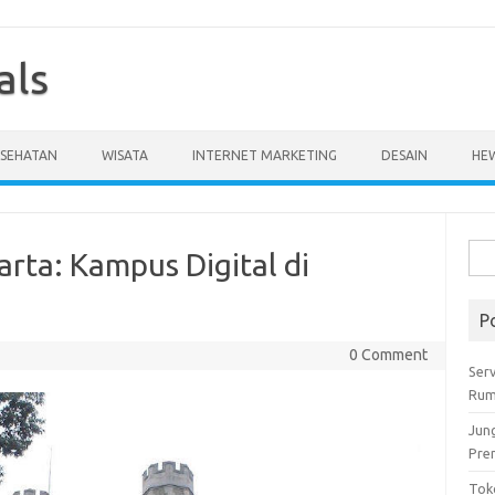
als
ESEHATAN
WISATA
INTERNET MARKETING
DESAIN
HE
Cari
arta: Kampus Digital di
untu
P
0 Comment
Serv
Rum
Jun
Pre
Tok