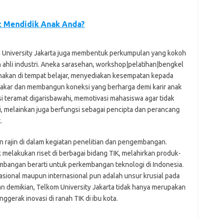
t Mendidik Anak Anda?
om University Jakarta juga membentuk perkumpulan yang kokoh
 ahli industri. Aneka sarasehan, workshop|pelatihan|bengkel
ksanakan di tempat belajar, menyediakan kesempatan kepada
pakar dan membangun koneksi yang berharga demi karir anak
vasi teramat digarisbawahi, memotivasi mahasiswa agar tidak
, melainkan juga berfungsi sebagai pencipta dan perancang
.
n rajin di dalam kegiatan penelitian dan pengembangan.
 melakukan riset di berbagai bidang TIK, melahirkan produk-
bangan berarti untuk perkembangan teknologi di Indonesia.
nasional maupun internasional pun adalah unsur krusial pada
an demikian, Telkom University Jakarta tidak hanya merupakan
ggerak inovasi di ranah TIK di ibu kota.