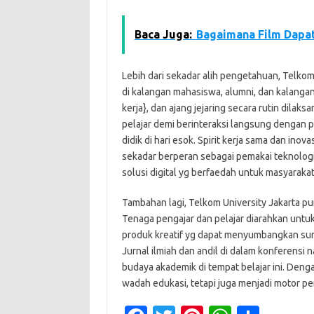
Baca Juga:
Bagaimana Film Dapa
Lebih dari sekadar alih pengetahuan, Telk
di kalangan mahasiswa, alumni, dan kalangan
kerja}, dan ajang jejaring secara rutin dila
pelajar demi berinteraksi langsung dengan 
didik di hari esok. Spirit kerja sama dan ino
sekadar berperan sebagai pemakai teknologi
solusi digital yg berfaedah untuk masyarakat
Tambahan lagi, Telkom University Jakarta pu
Tenaga pengajar dan pelajar diarahkan untuk
produk kreatif yg dapat menyumbangkan sum
Jurnal ilmiah dan andil di dalam konferensi 
budaya akademik di tempat belajar ini. Deng
wadah edukasi, tetapi juga menjadi motor pen