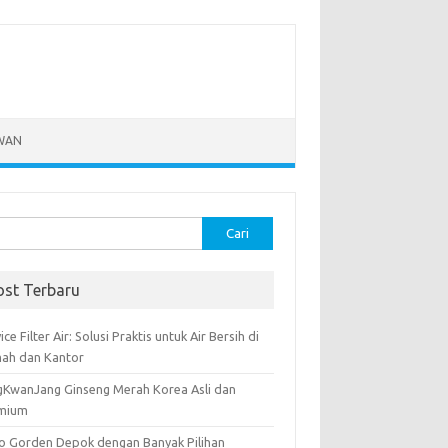
WAN
k:
ost Terbaru
ice Filter Air: Solusi Praktis untuk Air Bersih di
ah dan Kantor
gKwanJang Ginseng Merah Korea Asli dan
mium
o Gorden Depok dengan Banyak Pilihan