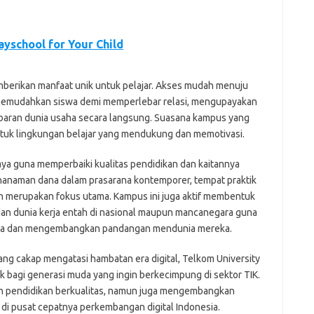
ayschool for Your Child
berikan manfaat unik untuk pelajar. Akses mudah menuju
si memudahkan siswa demi memperlebar relasi, mengupayakan
baran dunia usaha secara langsung. Suasana kampus yang
k lingkungan belajar yang mendukung dan memotivasi.
aya guna memperbaiki kualitas pendidikan dan kaitannya
nanaman dana dalam prasarana kontemporer, tempat praktik
 merupakan fokus utama. Kampus ini juga aktif membentuk
an dunia kerja entah di nasional maupun mancanegara guna
wa dan mengembangkan pandangan mendunia mereka.
g cakap mengatasi hambatan era digital, Telkom University
ik bagi generasi muda yang ingin berkecimpung di sektor TIK.
kan pendidikan berkualitas, namun juga mengembangkan
di pusat cepatnya perkembangan digital Indonesia.