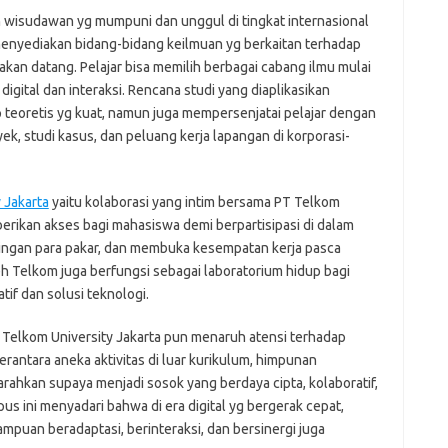
n wisudawan yg mumpuni dan unggul di tingkat internasional
 menyediakan bidang-bidang keilmuan yg berkaitan terhadap
akan datang. Pelajar bisa memilih berbagai cabang ilmu mulai
s digital dan interaksi. Rencana studi yang diaplikasikan
teoretis yg kuat, namun juga mempersenjatai pelajar dengan
ek, studi kasus, dan peluang kerja lapangan di korporasi-
 Jakarta
yaitu kolaborasi yang intim bersama PT Telkom
berikan akses bagi mahasiswa demi berpartisipasi di dalam
mpingan para pakar, dan membuka kesempatan kerja pasca
eh Telkom juga berfungsi sebagai laboratorium hidup bagi
f dan solusi teknologi.
Telkom University Jakarta pun menaruh atensi terhadap
erantara aneka aktivitas di luar kurikulum, himpunan
arahkan supaya menjadi sosok yang berdaya cipta, kolaboratif,
 ini menyadari bahwa di era digital yg bergerak cepat,
puan beradaptasi, berinteraksi, dan bersinergi juga