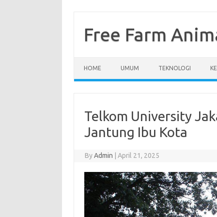
Skip
to
content
Free Farm Anim
HOME
UMUM
TEKNOLOGI
K
Telkom University Jak
Jantung Ibu Kota
By
Admin
|
April 21, 2025