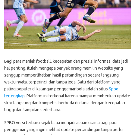
Bagi para maniak football, kecepatan dan presisi informasi data jadi
hal penting. Itulah mengapa banyak orang memilih website yang
sanggup memperlihatkan hasil pertandingan secara langsung
waktu nyata, terperinci, dan tanpa jeda. Satu dari platform yang
paling populer di kalangan penggemar bola adalah situs
Spbo
terlengkap
. Platform ini terkenal karena mampu memberikan update
skor langsung dari kompetisi berbeda di dunia dengan kecepatan
tinggi dan tampilan sederhana.
SPBO versi terbaru sejak lama menjadi acuan utama bagi para
penggemar yang ingin melihat update pertandingan tanpa perlu