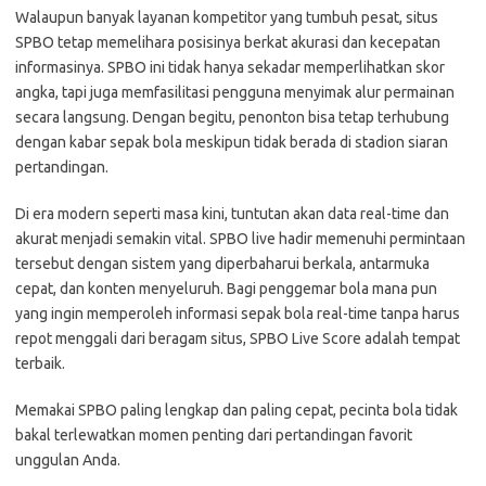
Walaupun banyak layanan kompetitor yang tumbuh pesat, situs
SPBO tetap memelihara posisinya berkat akurasi dan kecepatan
informasinya. SPBO ini tidak hanya sekadar memperlihatkan skor
angka, tapi juga memfasilitasi pengguna menyimak alur permainan
secara langsung. Dengan begitu, penonton bisa tetap terhubung
dengan kabar sepak bola meskipun tidak berada di stadion siaran
pertandingan.
Di era modern seperti masa kini, tuntutan akan data real-time dan
akurat menjadi semakin vital. SPBO live hadir memenuhi permintaan
tersebut dengan sistem yang diperbaharui berkala, antarmuka
cepat, dan konten menyeluruh. Bagi penggemar bola mana pun
yang ingin memperoleh informasi sepak bola real-time tanpa harus
repot menggali dari beragam situs, SPBO Live Score adalah tempat
terbaik.
Memakai SPBO paling lengkap dan paling cepat, pecinta bola tidak
bakal terlewatkan momen penting dari pertandingan favorit
unggulan Anda.