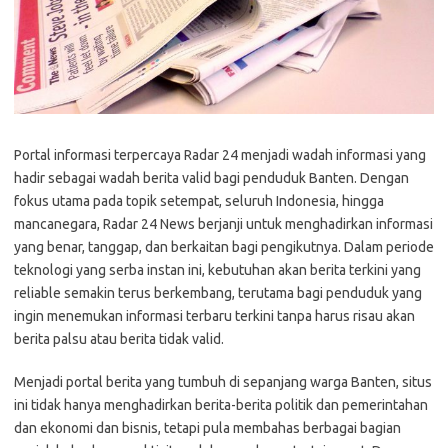
Portal informasi terpercaya Radar 24 menjadi wadah informasi yang
hadir sebagai wadah berita valid bagi penduduk Banten. Dengan
fokus utama pada topik setempat, seluruh Indonesia, hingga
mancanegara, Radar 24 News berjanji untuk menghadirkan informasi
yang benar, tanggap, dan berkaitan bagi pengikutnya. Dalam periode
teknologi yang serba instan ini, kebutuhan akan berita terkini yang
reliable semakin terus berkembang, terutama bagi penduduk yang
ingin menemukan informasi terbaru terkini tanpa harus risau akan
berita palsu atau berita tidak valid.
Menjadi portal berita yang tumbuh di sepanjang warga Banten, situs
ini tidak hanya menghadirkan berita-berita politik dan pemerintahan
dan ekonomi dan bisnis, tetapi pula membahas berbagai bagian