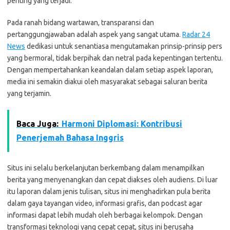
penting yang terjadi.
Pada ranah bidang wartawan, transparansi dan
pertanggungjawaban adalah aspek yang sangat utama.
Radar 24
News
dedikasi untuk senantiasa mengutamakan prinsip-prinsip pers
yang bermoral, tidak berpihak dan netral pada kepentingan tertentu.
Dengan mempertahankan keandalan dalam setiap aspek laporan,
media ini semakin diakui oleh masyarakat sebagai saluran berita
yang terjamin.
Baca Juga:
Harmoni Diplomasi: Kontribusi
Penerjemah Bahasa Inggris
Situs ini selalu berkelanjutan berkembang dalam menampilkan
berita yang menyenangkan dan cepat diakses oleh audiens. Di luar
itu laporan dalam jenis tulisan, situs ini menghadirkan pula berita
dalam gaya tayangan video, informasi grafis, dan podcast agar
informasi dapat lebih mudah oleh berbagai kelompok. Dengan
transformasi teknologi yang cepat cepat, situs ini berusaha