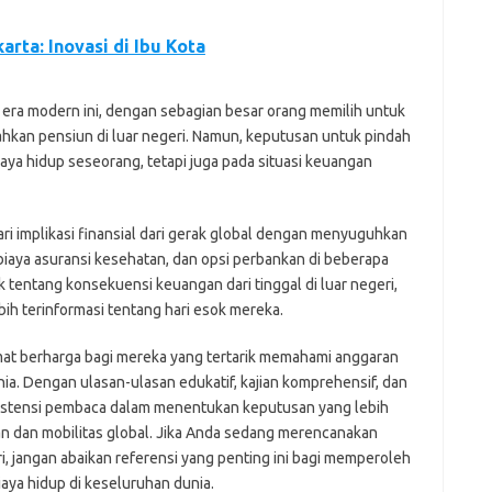
arta: Inovasi di Ibu Kota
 era modern ini, dengan sebagian besar orang memilih untuk
ahkan pensiun di luar negeri. Namun, keputusan untuk pindah
aya hidup seseorang, tetapi juga pada situasi keuangan
 implikasi finansial dari gerak global dengan menyuguhkan
biaya asuransi kesehatan, dan opsi perbankan di beberapa
tentang konsekuensi keuangan dari tinggal di luar negeri,
h terinformasi tentang hari esok mereka.
mat berharga bagi mereka yang tertarik memahami anggaran
ia. Dengan ulasan-ulasan edukatif, kajian komprehensif, dan
sistensi pembaca dalam menentukan keputusan yang lebih
n dan mobilitas global. Jika Anda sedang merencanakan
geri, jangan abaikan referensi yang penting ini bagi memperoleh
ya hidup di keseluruhan dunia.