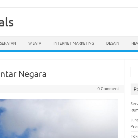
als
ESEHATAN
WISATA
INTERNET MARKETING
DESAIN
HE
Cari
Antar Negara
untu
0 Comment
P
Serv
Rum
Jun
Pre
Tok