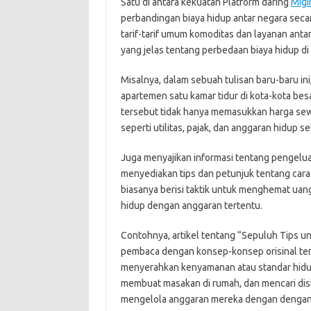
Satu di antara kekuatan Platform daring
Migi
perbandingan biaya hidup antar negara seca
tarif-tarif umum komoditas dan layanan ant
yang jelas tentang perbedaan biaya hidup di
Misalnya, dalam sebuah tulisan baru-baru in
apartemen satu kamar tidur di kota-kota bes
tersebut tidak hanya memasukkan harga sewa
seperti utilitas, pajak, dan anggaran hidup se
Juga menyajikan informasi tentang pengelua
menyediakan tips dan petunjuk tentang cara 
biasanya berisi taktik untuk menghemat uan
hidup dengan anggaran tertentu.
Contohnya, artikel tentang “Sepuluh Tips 
pembaca dengan konsep-konsep orisinal t
menyerahkan kenyamanan atau standar hidup.
membuat masakan di rumah, dan mencari dis
mengelola anggaran mereka dengan dengan l