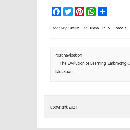
Fa
T
Pi
W
S
c
w
nt
h
h
e
it
er
at
ar
Category:
Umum
Tag:
Biaya Hidup
,
Finansial
b
te
es
s
e
o
r
t
A
o
p
Post navigation
←
The Evolution of Learning: Embracing 
k
p
Education
Copyright 2021