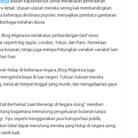
nesia
adalah kapasitasnya untuk melakukan penelaahan
ra detail. Ulasan-ulasan mereka sering kali membandingkan
ara beberapa destinasi populer, menyajikan pembaca gambaran
 berbagai belahan dunia.
i, Blog Miginesia melakukan perbandingan tarif sewa
ar seperti Big Apple, London, Tokyo, dan Paris. Pemetaan
 bulanan, tetapi juga memperhitungkan variabel-variabel lain
hari-hari.
ran hidup di beberapa negara, Blog Miginesia juga
mengelola biaya di luar negeri. Tulisan-tulisan mereka
g, melacak tempat tinggal yang murah, dan mengadaptasi gaya
untuk Berhemat Saat Menetap di Negara Asing” memberi
entang bagaimana memotong pengeluaran bulanan tanpa
 Tips seperti menggunakan jasa transportasi publik,
kon lokal dapat menolong mereka yang hidup di negara asing
ebih baik.