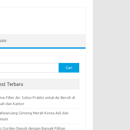
WAN
k:
ost Terbaru
ice Filter Air: Solusi Praktis untuk Air Bersih di
ah dan Kantor
gKwanJang Ginseng Merah Korea Asli dan
mium
o Gorden Depok dengan Banyak Pilihan