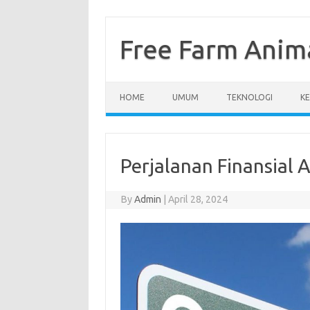
Skip
to
content
Free Farm Anim
HOME
UMUM
TEKNOLOGI
K
Perjalanan Finansial 
By
Admin
|
April 28, 2024