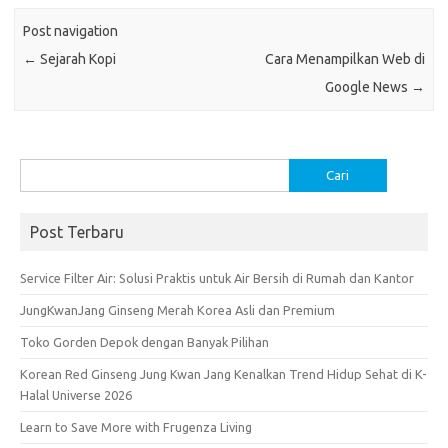
o
r
t
A
Post navigation
o
p
←
Sejarah Kopi
Cara Menampilkan Web di
k
p
Google News
→
Cari
untuk:
Post Terbaru
Service Filter Air: Solusi Praktis untuk Air Bersih di Rumah dan Kantor
JungKwanJang Ginseng Merah Korea Asli dan Premium
Toko Gorden Depok dengan Banyak Pilihan
Korean Red Ginseng Jung Kwan Jang Kenalkan Trend Hidup Sehat di K-
Halal Universe 2026
Learn to Save More with Frugenza Living