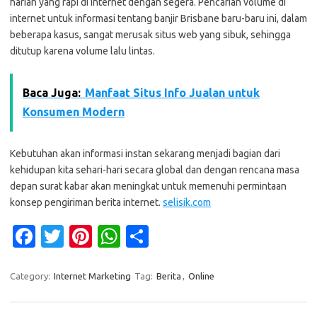
harian yang rapi di internet dengan segera. Pencarian volume di
internet untuk informasi tentang banjir Brisbane baru-baru ini, dalam
beberapa kasus, sangat merusak situs web yang sibuk, sehingga
ditutup karena volume lalu lintas.
Baca Juga:
Manfaat Situs Info Jualan untuk
Konsumen Modern
Kebutuhan akan informasi instan sekarang menjadi bagian dari
kehidupan kita sehari-hari secara global dan dengan rencana masa
depan surat kabar akan meningkat untuk memenuhi permintaan
konsep pengiriman berita internet.
selisik.com
Fa
T
Pi
W
S
c
w
nt
h
h
e
it
er
at
ar
Category:
Internet Marketing
Tag:
Berita
,
Online
b
te
es
s
e