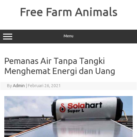
Skip
to
Free Farm Animals
content
Menu
Pemanas Air Tanpa Tangki
Menghemat Energi dan Uang
By
Admin
|
Februari 26, 2021