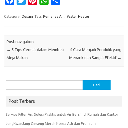
Fa
T
Pi
W
S
c
w
nt
h
h
e
it
er
at
ar
Category:
Desain
Tag:
Pemanas Air
,
Water Heater
b
te
es
s
e
o
r
t
A
Post navigation
o
p
←
5 Tips Cermat dalam Membeli
4 Cara Menjadi Pendidik yang
k
p
Meja Makan
Menarik dan Sangat Efektif
→
Cari
untuk:
Post Terbaru
Service Filter Air: Solusi Praktis untuk Air Bersih di Rumah dan Kantor
JungKwanJang Ginseng Merah Korea Asli dan Premium