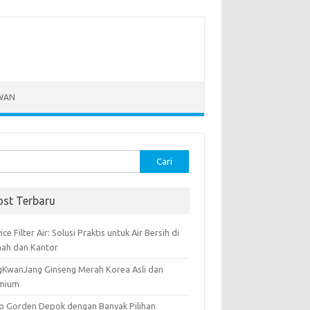
WAN
k:
ost Terbaru
ice Filter Air: Solusi Praktis untuk Air Bersih di
ah dan Kantor
gKwanJang Ginseng Merah Korea Asli dan
mium
o Gorden Depok dengan Banyak Pilihan