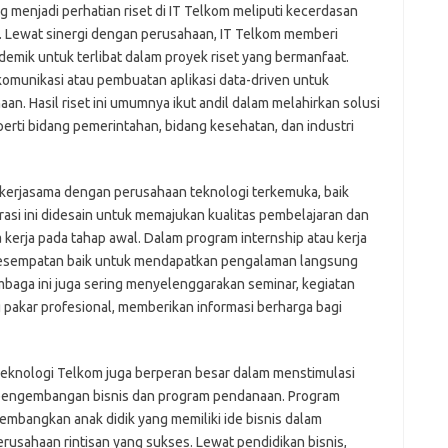
 menjadi perhatian riset di IT Telkom meliputi kecerdasan
ata. Lewat sinergi dengan perusahaan, IT Telkom memberi
mik untuk terlibat dalam proyek riset yang bermanfaat.
ekomunikasi atau pembuatan aplikasi data-driven untuk
n. Hasil riset ini umumnya ikut andil dalam melahirkan solusi
erti bidang pemerintahan, bidang kesehatan, dan industri
 kerjasama dengan perusahaan teknologi terkemuka, baik
asi ini didesain untuk memajukan kualitas pembelajaran dan
erja pada tahap awal. Dalam program internship atau kerja
i kesempatan baik untuk mendapatkan pengalaman langsung
embaga ini juga sering menyelenggarakan seminar, kegiatan
pakar profesional, memberikan informasi berharga bagi
 Teknologi Telkom juga berperan besar dalam menstimulasi
 pengembangan bisnis dan program pendanaan. Program
embangkan anak didik yang memiliki ide bisnis dalam
rusahaan rintisan yang sukses. Lewat pendidikan bisnis,