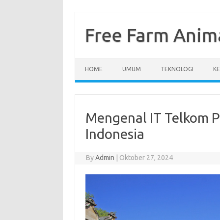
Skip
to
content
Free Farm Anim
HOME
UMUM
TEKNOLOGI
K
Mengenal IT Telkom P
Indonesia
By
Admin
|
Oktober 27, 2024