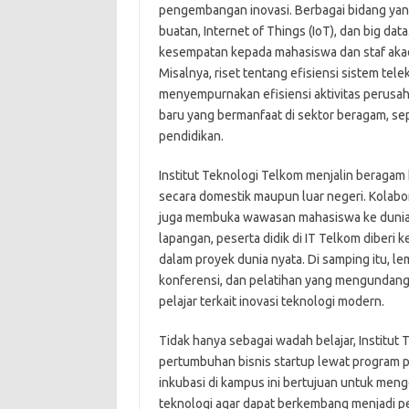
pengembangan inovasi. Berbagai bidang yang
buatan, Internet of Things (IoT), dan big d
kesempatan kepada mahasiswa dan staf akade
Misalnya, riset tentang efisiensi sistem tel
menyempurnakan efisiensi aktivitas perusahaa
baru yang bermanfaat di sektor beragam, sep
pendidikan.
Institut Teknologi Telkom menjalin beragam
secara domestik maupun luar negeri. Kolabor
juga membuka wawasan mahasiswa ke dunia k
lapangan, peserta didik di IT Telkom diber
dalam proyek dunia nyata. Di samping itu, l
konferensi, dan pelatihan yang mengundang 
pelajar terkait inovasi teknologi modern.
Tidak hanya sebagai wadah belajar, Institut
pertumbuhan bisnis startup lewat program
inkubasi di kampus ini bertujuan untuk meng
teknologi agar dapat berkembang menjadi pe