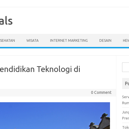
als
ESEHATAN
WISATA
INTERNET MARKETING
DESAIN
HE
Cari
endidikan Teknologi di
untu
P
0 Comment
Serv
Rum
Jun
Pre
Tok