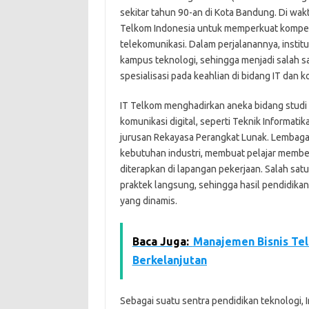
sekitar tahun 90-an di Kota Bandung. Di waktu i
Telkom Indonesia untuk memperkuat kompete
telekomunikasi. Dalam perjalanannya, instit
kampus teknologi, sehingga menjadi salah 
spesialisasi pada keahlian di bidang IT dan k
IT Telkom menghadirkan aneka bidang studi 
komunikasi digital, seperti Teknik Informati
jurusan Rekayasa Perangkat Lunak. Lembag
kebutuhan industri, membuat pelajar membek
diterapkan di lapangan pekerjaan. Salah sat
praktek langsung, sehingga hasil pendidika
yang dinamis.
Baca Juga:
Manajemen Bisnis Te
Berkelanjutan
Sebagai suatu sentra pendidikan teknologi, I