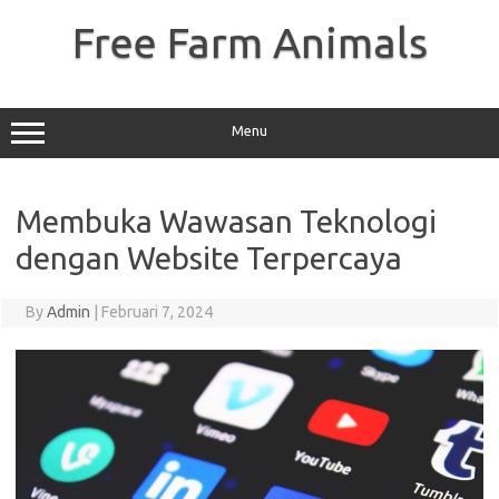
Skip
to
Free Farm Animals
content
Menu
Membuka Wawasan Teknologi
dengan Website Terpercaya
By
Admin
|
Februari 7, 2024