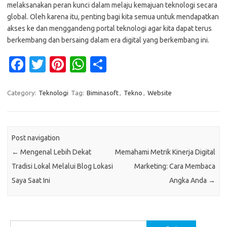
melaksanakan peran kunci dalam melaju kemajuan teknologi secara
global. Oleh karena itu, penting bagi kita semua untuk mendapatkan
akses ke dan menggandeng portal teknologi agar kita dapat terus
berkembang dan bersaing dalam era digital yang berkembang ini.
Fa
T
Pi
W
S
c
w
nt
h
h
e
it
er
at
ar
Category:
Teknologi
Tag:
Biminasoft
,
Tekno
,
Website
b
te
es
s
e
o
r
t
A
Post navigation
o
p
←
Mengenal Lebih Dekat
Memahami Metrik Kinerja Digital
k
p
Tradisi Lokal Melalui Blog Lokasi
Marketing: Cara Membaca
Saya Saat Ini
Angka Anda
→
Cari