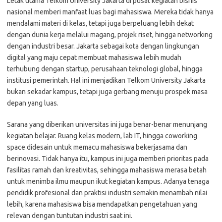
Letak utama Telkom University Jakarta di pusat kegiatan bisnis
nasional memberi manfaat luas bagi mahasiswa. Mereka tidak hanya
mendalami materi di kelas, tetapi juga berpeluang lebih dekat
dengan dunia kerja melalui magang, projek riset, hingga networking
dengan industri besar. Jakarta sebagai kota dengan lingkungan
digital yang maju cepat membuat mahasiswa lebih mudah
terhubung dengan startup, perusahaan teknologi global, hingga
institusi pemerintah. Hal ini menjadikan Telkom University Jakarta
bukan sekadar kampus, tetapi juga gerbang menuju prospek masa
depan yang luas.
Sarana yang diberikan universitas ini juga benar-benar menunjang
kegiatan belajar. Ruang kelas modern, lab IT, hingga coworking
space didesain untuk memacu mahasiswa bekerjasama dan
berinovasi. Tidak hanya itu, kampus ini juga memberi prioritas pada
fasilitas ramah dan kreativitas, sehingga mahasiswa merasa betah
untuk menimba ilmu maupun ikut kegiatan kampus. Adanya tenaga
pendidik profesional dan praktisi industri semakin menambah nilai
lebih, karena mahasiswa bisa mendapatkan pengetahuan yang
relevan dengan tuntutan industri saat ini.