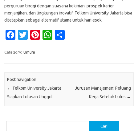
perguruan tinggi dengan suasana kekinian, prospek karier
menjanjikan, dan lingkungan inovatif, Telkom University Jakarta bisa
ditetapkan sebagai alternatif utama untuk hari esok.
Fa
T
Pi
W
S
c
w
nt
h
h
e
it
er
at
ar
Category:
Umum
b
te
es
s
e
o
r
t
A
Post navigation
o
p
←
Telkom University Jakarta
Jurusan Manajemen: Peluang
k
p
Siapkan Lulusan Unggul
Kerja Setelah Lulus
→
Cari
untuk: