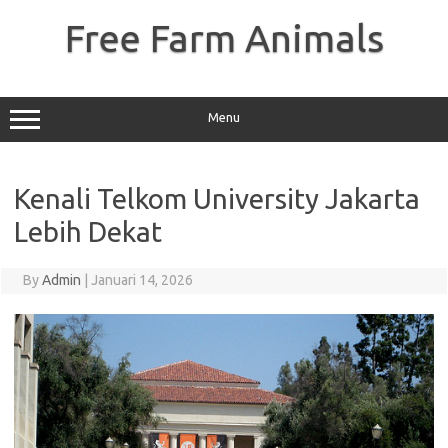
Skip
to
Free Farm Animals
content
Menu
Kenali Telkom University Jakarta
Lebih Dekat
By
Admin
|
Januari 14, 2026