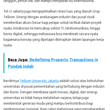
tangguh, penuh ide, dan mampu menjawab isu internasional.
Tel-U Jakarta juga mengoptimalkan relasi luas yang diasuh Grup
Telkom. Sinergi dengan anekaragam industri dan pusat studi
memberikan akses besar bagi pelajar untuk terlibat dalam proyek
nyata. Kolaborasi ini mencakup sektor IT, telekomunikasi, hingga
bisnis digital, sehingga mahasiswa bisa menikmati secara nyata
bagaimana konsep yang dipelajari diterapkan dalam lapangan kerja
nyata.
Baca Juga:
Redefining Property Transactions in
Pondok Indah
Berdirinya
Telkom University Jakarta
adalah solusi atas kebutuhan
universitas di pusat pemerintahan yang terhubung dengan industri
dan bisnis. Dengan membawa spirit inovasi, digital, dan sinergi,
universitas ini tidak hanya melahirkan sarjana, tetapi juga
membentuk generasi muda yang mampu berkontribusi bagi
pembangunan nasional. Bagi calon mahasiswa yang mengharapkan