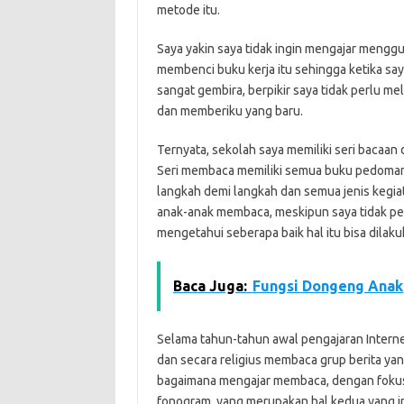
metode itu.
Saya yakin saya tidak ingin mengajar menggu
membenci buku kerja itu sehingga ketika sa
sangat gembira, berpikir saya tidak perlu me
dan memberiku yang baru.
Ternyata, sekolah saya memiliki seri bacaan
Seri membaca memiliki semua buku pedoman
langkah demi langkah dan semua jenis kegiat
anak-anak membaca, meskipun saya tidak pe
mengetahui seberapa baik hal itu bisa dilaku
Baca Juga:
Fungsi Dongeng Anak
Selama tahun-tahun awal pengajaran Internet
dan secara religius membaca grup berita ya
bagaimana mengajar membaca, dengan fokus pa
fonogram, yang merupakan hal kedua yang in