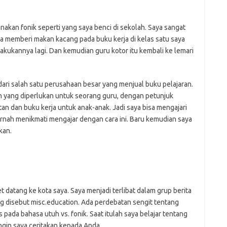
nakan fonik seperti yang saya benci di sekolah. Saya sangat
ya memberi makan kacang pada buku kerja di kelas satu saya
lakukannya lagi. Dan kemudian guru kotor itu kembali ke lemari
 dari salah satu perusahaan besar yang menjual buku pelajaran.
 yang diperlukan untuk seorang guru, dengan petunjuk
an dan buku kerja untuk anak-anak. Jadi saya bisa mengajari
rnah menikmati mengajar dengan cara ini. Baru kemudian saya
kan.
 datang ke kota saya. Saya menjadi terlibat dalam grup berita
ng disebut misc.education. Ada perdebatan sengit tentang
da bahasa utuh vs. fonik. Saat itulah saya belajar tentang
gin saya ceritakan kepada Anda.