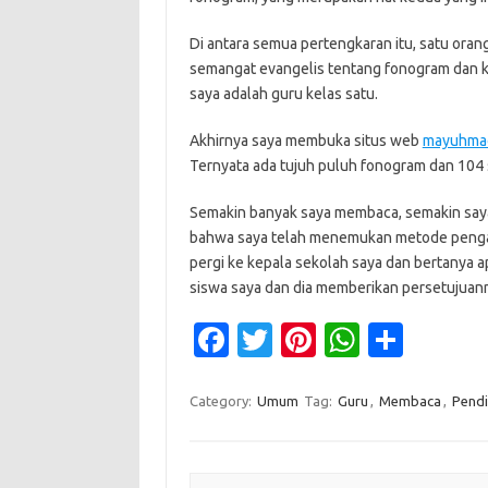
Di antara semua pertengkaran itu, satu oran
semangat evangelis tentang fonogram dan keb
saya adalah guru kelas satu.
Akhirnya saya membuka situs web
mayuhma
Ternyata ada tujuh puluh fonogram dan 104 s
Semakin banyak saya membaca, semakin saya 
bahwa saya telah menemukan metode pengaj
pergi ke kepala sekolah saya dan bertanya
siswa saya dan dia memberikan persetujuannya
Fa
T
Pi
W
S
c
w
nt
h
h
e
it
er
at
ar
Category:
Umum
Tag:
Guru
,
Membaca
,
Pendi
b
te
es
s
e
o
r
t
A