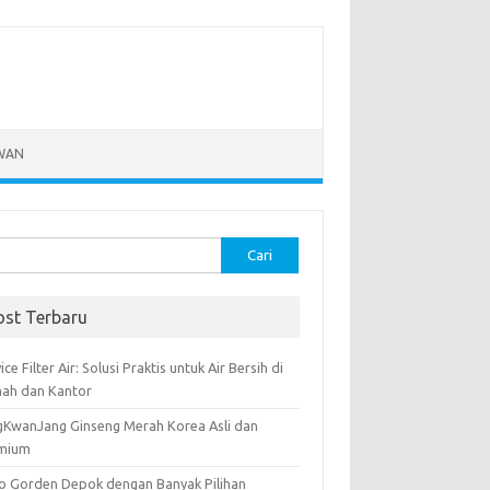
WAN
k:
ost Terbaru
ice Filter Air: Solusi Praktis untuk Air Bersih di
ah dan Kantor
gKwanJang Ginseng Merah Korea Asli dan
mium
o Gorden Depok dengan Banyak Pilihan