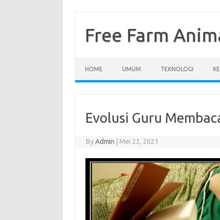
Skip
to
content
Free Farm Anim
HOME
UMUM
TEKNOLOGI
K
Evolusi Guru Membac
By
Admin
|
Mei 22, 2021