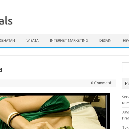
als
ESEHATAN
WISATA
INTERNET MARKETING
DESAIN
HE
Cari
a
untu
0 Comment
P
Serv
Rum
Jun
Pre
Tok