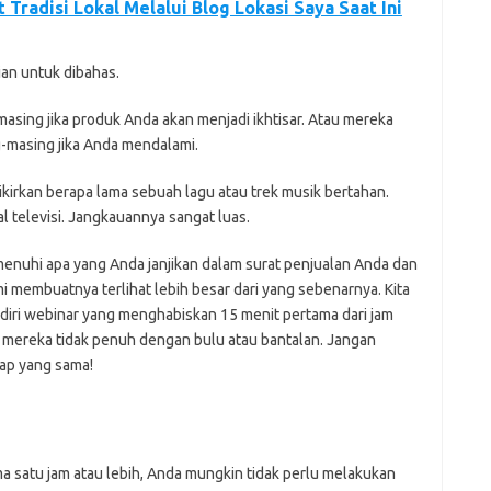
Tradisi Lokal Melalui Blog Lokasi Saya Saat Ini
ian untuk dibahas.
masing jika produk Anda akan menjadi ikhtisar. Atau mereka
g-masing jika Anda mendalami.
Pikirkan berapa lama sebuah lagu atau trek musik bertahan.
l televisi. Jangkauannya sangat luas.
nuhi apa yang Anda janjikan dalam surat penjualan Anda dan
membuatnya terlihat lebih besar dari yang sebenarnya. Kita
ri webinar yang menghabiskan 15 menit pertama dari jam
mereka tidak penuh dengan bulu atau bantalan. Jangan
ap yang sama!
a satu jam atau lebih, Anda mungkin tidak perlu melakukan