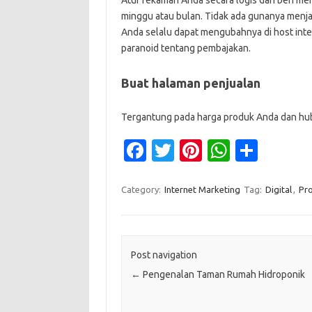
Atur rekaman Anda secara logis dan beri me
minggu atau bulan. Tidak ada gunanya menja
Anda selalu dapat mengubahnya di host int
paranoid tentang pembajakan.
Buat halaman penjualan
Tergantung pada harga produk Anda dan hubu
Fa
T
Pi
W
S
c
w
nt
h
h
e
it
er
at
ar
Category:
Internet Marketing
Tag:
Digital
,
Pr
b
te
es
s
e
o
r
t
A
o
p
Post navigation
←
Pengenalan Taman Rumah Hidroponik
k
p