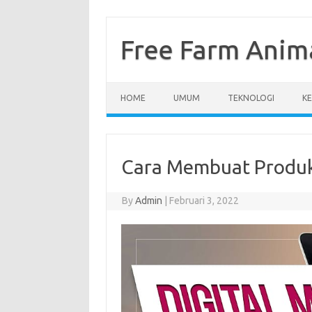
Skip
to
content
Free Farm Anim
HOME
UMUM
TEKNOLOGI
K
Cara Membuat Produk 
By
Admin
|
Februari 3, 2022