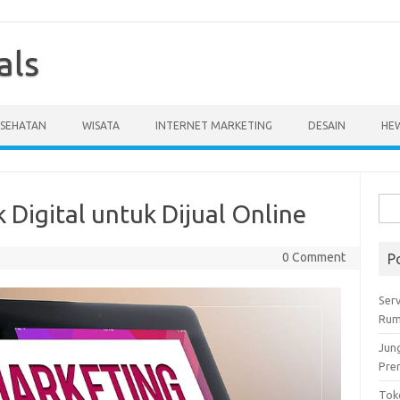
als
ESEHATAN
WISATA
INTERNET MARKETING
DESAIN
HE
Cari
Digital untuk Dijual Online
untu
0 Comment
P
Serv
Rum
Jun
Pre
Tok