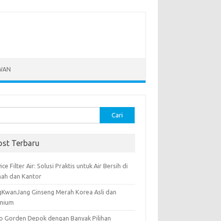
WAN
k:
ost Terbaru
ice Filter Air: Solusi Praktis untuk Air Bersih di
ah dan Kantor
gKwanJang Ginseng Merah Korea Asli dan
mium
o Gorden Depok dengan Banyak Pilihan