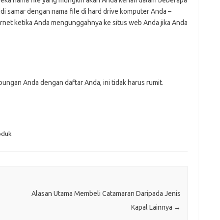
reka nama file yang mungkin akan Anda kenali dalam beberapa
di samar dengan nama file di hard drive komputer Anda –
ernet ketika Anda mengunggahnya ke situs web Anda jika Anda
ngan Anda dengan daftar Anda, ini tidak harus rumit.
oduk
Alasan Utama Membeli Catamaran Daripada Jenis
Kapal Lainnya
→