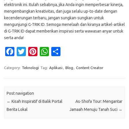
elektronik ini. Itulah sebabnya, jika Anda ingin memperbesar kinerja,
mengembangkan kreativitas, dan juga selalu up-to-date dengan
kecenderungan terbaru, jangan sungkan-sungkan untuk
mengunjungi G-TRIK ID. Semoga menelaah dan kiranya artikel-artikel
di G-TRIK ID dapat memberikan inspirasi serta wawasan anyar untuk
serta anda!
Fa
T
Pi
W
S
c
w
nt
h
h
e
it
er
at
ar
Category:
Teknologi
Tag:
Aplikasi
,
Blog
,
Content Creator
b
te
es
s
e
o
r
t
A
Post navigation
o
p
←
Kisah Inspiratif di Balik Portal
As-Shofa Tour: Mengantar
k
p
Berita Lokal
Jamaah Menuju Tanah Suci
→