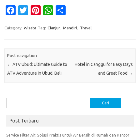
Fa
T
Pi
W
S
c
w
nt
h
h
e
it
er
at
ar
Category:
Wisata
Tag:
Cianjur
,
Mandiri
,
Travel
b
te
es
s
e
o
r
t
A
Post navigation
o
p
←
ATV Ubud: Ultimate Guide to
Hotel in Canggu for Easy Days
k
p
ATV Adventure in Ubud, Bali
and Great Food
→
Cari
untuk:
Post Terbaru
Service Filter Air: Solusi Praktis untuk Air Bersih di Rumah dan Kantor