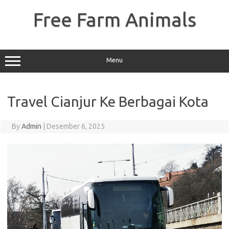
Skip
to
Free Farm Animals
content
Menu
Travel Cianjur Ke Berbagai Kota
By
Admin
|
Desember 6, 2025