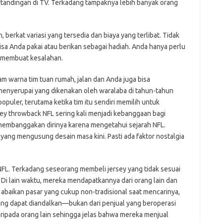
rtandingan di TV. Terkadang tampaknya lebih banyak orang
 berkat variasi yang tersedia dan biaya yang terlibat. Tidak
isa Anda pakai atau berikan sebagai hadiah. Anda hanya perlu
 membuat kesalahan.
m warna tim tuan rumah, jalan dan Anda juga bisa
menyerupai yang dikenakan oleh waralaba di tahun-tahun
puler, terutama ketika tim itu sendiri memilih untuk
ey throwback NFL sering kali menjadi kebanggaan bagi
membanggakan dirinya karena mengetahui sejarah NFL.
yang mengusung desain masa kini. Pasti ada faktor nostalgia
FL. Terkadang seseorang membeli jersey yang tidak sesuai
i lain waktu, mereka mendapatkannya dari orang lain dan
abaikan pasar yang cukup non-tradisional saat mencarinya,
ang dapat diandalkan—bukan dari penjual yang beroperasi
aripada orang lain sehingga jelas bahwa mereka menjual