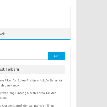
WAN
k:
ost Terbaru
ice Filter Air: Solusi Praktis untuk Air Bersih di
ah dan Kantor
gKwanJang Ginseng Merah Korea Asli dan
mium
o Gorden Depok dengan Banyak Pilihan