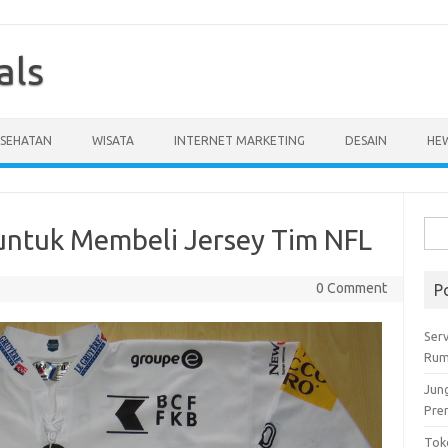
als
ESEHATAN
WISATA
INTERNET MARKETING
DESAIN
HE
Cari
ntuk Membeli Jersey Tim NFL
untu
0 Comment
P
Serv
Rum
Jun
Pre
Tok