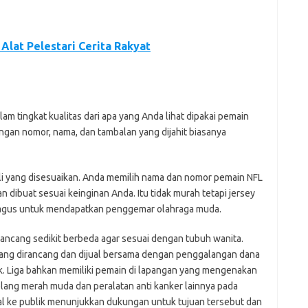
Alat Pelestari Cerita Rakyat
am tingkat kualitas dari apa yang Anda lihat dipakai pemain
engan nomor, nama, dan tambalan yang dijahit biasanya
i yang disesuaikan. Anda memilih nama dan nomor pemain NFL
n dibuat sesuai keinginan Anda. Itu tidak murah tetapi jersey
 bagus untuk mendapatkan penggemar olahraga muda.
rancang sedikit berbeda agar sesuai dengan tubuh wanita.
ang dirancang dan dijual bersama dengan penggalangan dana
k. Liga bahkan memiliki pemain di lapangan yang mengenakan
elang merah muda dan peralatan anti kanker lainnya pada
al ke publik menunjukkan dukungan untuk tujuan tersebut dan