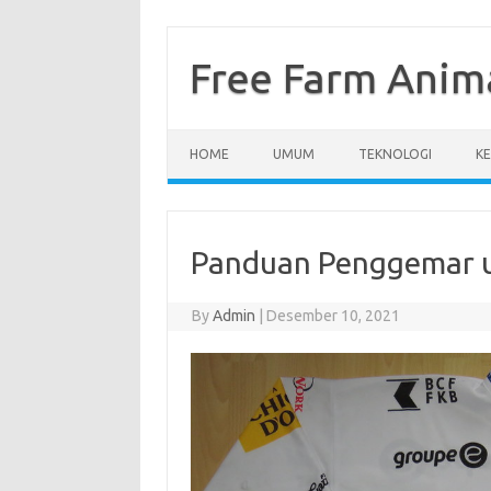
Skip
to
content
Free Farm Anim
HOME
UMUM
TEKNOLOGI
K
Panduan Penggemar u
By
Admin
|
Desember 10, 2021