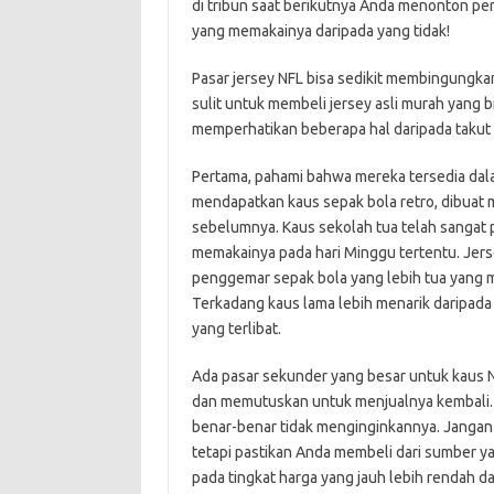
di tribun saat berikutnya Anda menonton pe
yang memakainya daripada yang tidak!
Pasar jersey NFL bisa sedikit membingungkan,
sulit untuk membeli jersey asli murah yang b
memperhatikan beberapa hal daripada takut
Pertama, pahami bahwa mereka tersedia dala
mendapatkan kaus sepak bola retro, dibuat 
sebelumnya. Kaus sekolah tua telah sangat po
memakainya pada hari Minggu tertentu. Jers
penggemar sepak bola yang lebih tua yang 
Terkadang kaus lama lebih menarik daripada 
yang terlibat.
Ada pasar sekunder yang besar untuk kaus N
dan memutuskan untuk menjualnya kembali. D
benar-benar tidak menginginkannya. Jangan 
tetapi pastikan Anda membeli dari sumber y
pada tingkat harga yang jauh lebih rendah d