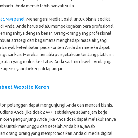
mbantu Anda meraih lebih banyak suka.
at SMM panel
: Menangani Media Sosial untuk bisnis sedikit
di Anda. Anda harus selalu mempekerjakan para profesional
k menanganinya dengan benar. Orang-orang yang profesional
buat strategi dan bagaimana menghadapi masalah yang
h banyak keterlibatan pada konten Anda dan mereka dapat
engesankan. Mereka memiliki pengetahuan tentang platform
tan yang mulus ke status Anda saat ini di web. Anda juga
 agensi yang bekerja di lapangan.
buat Website Keren
alon pelanggan dapat mengunjungi Anda dan mencari bisnis.
audiens Anda, jika tidak 24×7, setidaknya selama jam kerja
n oleh pengunjung Anda, jika Anda tidak dapat melakukannya
reka untuk menunggu dan setelah Anda bisa, jawab
an orang-orang yang mempromosikan Anda di media digital