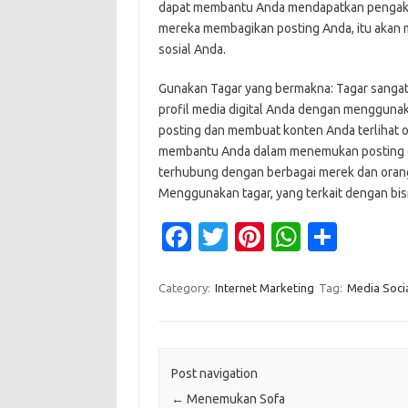
dapat membantu Anda mendapatkan pengakua
mereka membagikan posting Anda, itu akan 
sosial Anda.
Gunakan Tagar yang bermakna: Tagar sangat 
profil media digital Anda dengan menggunak
posting dan membuat konten Anda terlihat ol
membantu Anda dalam menemukan posting da
terhubung dengan berbagai merek dan oran
Menggunakan tagar, yang terkait dengan bisn
Fa
T
Pi
W
S
c
w
nt
h
h
e
it
er
at
ar
Category:
Internet Marketing
Tag:
Media Soci
b
te
es
s
e
o
r
t
A
o
p
Post navigation
←
Menemukan Sofa