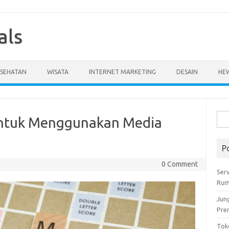
als
ESEHATAN
WISATA
INTERNET MARKETING
DESAIN
HE
Cari
untuk Menggunakan Media
untu
P
0 Comment
Serv
Rum
Jun
Pre
Tok