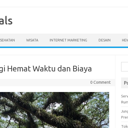
als
ESEHATAN
WISATA
INTERNET MARKETING
DESAIN
HE
Cari
gi Hemat Waktu dan Biaya
untu
0 Comment
P
Serv
Rum
Jun
Pre
Tok