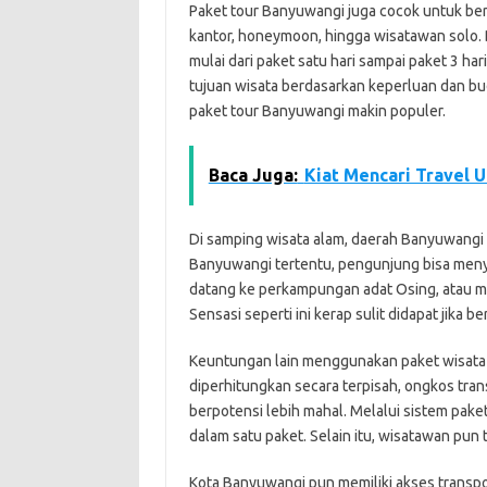
Paket tour Banyuwangi juga cocok untuk berba
kantor, honeymoon, hingga wisatawan solo. B
mulai dari paket satu hari sampai paket 3 ha
tujuan wisata berdasarkan keperluan dan bud
paket tour Banyuwangi makin populer.
Baca Juga:
Kiat Mencari Travel 
Di samping wisata alam, daerah Banyuwangi p
Banyuwangi tertentu, pengunjung bisa meny
datang ke perkampungan adat Osing, atau men
Sensasi seperti ini kerap sulit didapat jika b
Keuntungan lain menggunakan paket wisata 
diperhitungkan secara terpisah, ongkos tran
berpotensi lebih mahal. Melalui sistem pak
dalam satu paket. Selain itu, wisatawan pun 
Kota Banyuwangi pun memiliki akses transp