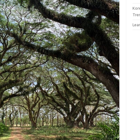
Kor
Tre
Lea