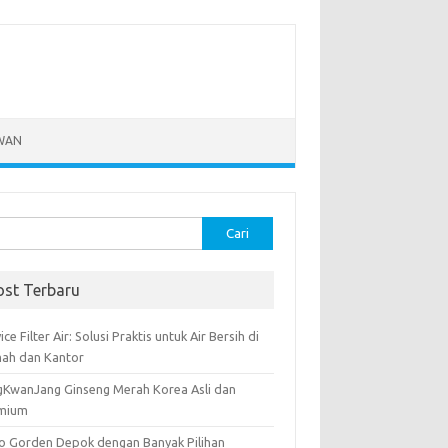
WAN
k:
ost Terbaru
ice Filter Air: Solusi Praktis untuk Air Bersih di
ah dan Kantor
gKwanJang Ginseng Merah Korea Asli dan
mium
o Gorden Depok dengan Banyak Pilihan