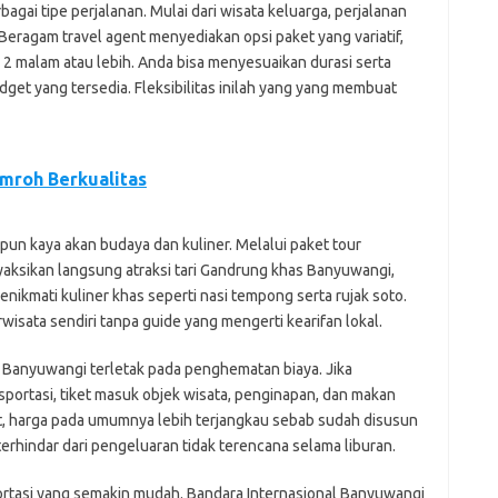
gai tipe perjalanan. Mulai dari wisata keluarga, perjalanan
eragam travel agent menyediakan opsi paket yang variatif,
ri 2 malam atau lebih. Anda bisa menyesuaikan durasi serta
get yang tersedia. Fleksibilitas inilah yang yang membuat
Umroh Berkualitas
un kaya akan budaya dan kuliner. Melalui paket tour
aksikan langsung atraksi tari Gandrung khas Banyuwangi,
ikmati kuliner khas seperti nasi tempong serta rujak soto.
erwisata sendiri tanpa guide yang mengerti kearifan lokal.
Banyuwangi terletak pada penghematan biaya. Jika
sportasi, tiket masuk objek wisata, penginapan, dan makan
et, harga pada umumnya lebih terjangkau sebab sudah disusun
terhindar dari pengeluaran tidak terencana selama liburan.
ortasi yang semakin mudah. Bandara Internasional Banyuwangi