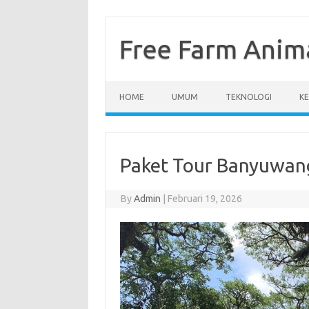
Skip
to
content
Free Farm Anim
HOME
UMUM
TEKNOLOGI
K
Paket Tour Banyuwan
By
Admin
|
Februari 19, 2026