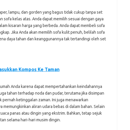
per, lampu, dan gorden yang bagus tidak cukup tanpa set
ihan sofa kelas atas. Anda dapat memilih sesuai dengan gaya
dalam kisaran harga yang berbeda. Anda dapat membeli sofa
 lengkap. Jika Anda akan memilih sofa kulit penuh, belilah sofa
karena daya tahan dan keanggunannya tak tertandingi oleh set
sukkan Kompos Ke Taman
uk rumah Anda karena dapat mempertahankan keindahannya
juga tahan terhadap noda dan pudar, terutama jika disimpan
idak pernah ketinggalan zaman. Ini juga menawarkan
a memungkinkan aliran udara bebas di dalam bahan. Selain
t cuaca panas atau dingin yang ekstrim. Bahkan, tetap sejuk
n selama hari-hari musim dingin.