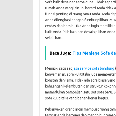
Sofa kulit desainer serba guna. Tidak seperti
rumah Anda yang lain. Ini berarti Anda tida
fungsi penting di ruang tamu Anda. Anda da
Anda dilengkapi dengan furnitur pilihan. Mi
cerdas dan bersih. Jika Anda ingin memilik
kulit Anda. Pilih kain dan desain pilihan An
sekali baru.
Baca Juga:
Tips Menjaga Sofa da
Memiliki satu set
jasa service sofa bandung
k
kenyamanan, sofa kulit Italia juga memper
konstan dan lama. Tidak ada sofa biasa yang
kehilangan kelembutan dan struktur kokohny
memerlukan pembelian satu set sofa baru. Se
sofa kulit Italia yang benar-benar bagus.
Kebanyakan orang ingin membuat ruang tamu 
tempat Anda bertemu dan menghibur teman 