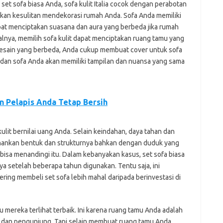
 set sofa biasa Anda, sofa kulit Italia cocok dengan perabotan
k akan kesulitan mendekorasi rumah Anda. Sofa Anda memiliki
pat menciptakan suasana dan aura yang berbeda jika rumah
salnya, memilih sofa kulit dapat menciptakan ruang tamu yang
i desain yang berbeda, Anda cukup membuat cover untuk sofa
da dan sofa Anda akan memiliki tampilan dan nuansa yang sama
n Pelapis Anda Tetap Bersih
ulit bernilai uang Anda. Selain keindahan, daya tahan dan
tahankan bentuk dan strukturnya bahkan dengan duduk yang
 bisa menandingi itu. Dalam kebanyakan kasus, set sofa biasa
a setelah beberapa tahun digunakan. Tentu saja, ini
ring membeli set sofa lebih mahal daripada berinvestasi di
mereka terlihat terbaik. Ini karena ruang tamu Anda adalah
dan pengunjung. Tapi selain membuat ruang tamu Anda