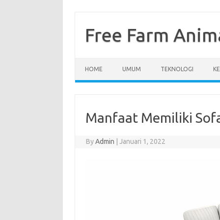
Skip
to
content
Free Farm Anim
HOME
UMUM
TEKNOLOGI
K
Manfaat Memiliki Sofa 
By
Admin
|
Januari 1, 2022