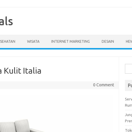
als
ESEHATAN
WISATA
INTERNET MARKETING
DESAIN
HE
Cari
Kulit Italia
untu
0 Comment
P
Serv
Rum
Jun
Pre
Tok