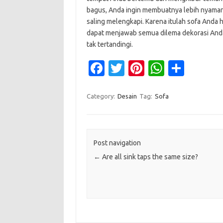
bagus, Anda ingin membuatnya lebih nyaman
saling melengkapi. Karena itulah sofa Anda h
dapat menjawab semua dilema dekorasi Anda. 
tak tertandingi.
Fa
T
Pi
W
S
c
w
nt
h
h
e
it
er
at
ar
Category:
Desain
Tag:
Sofa
b
te
es
s
e
o
r
t
A
o
p
Post navigation
←
Are all sink taps the same size?
k
p