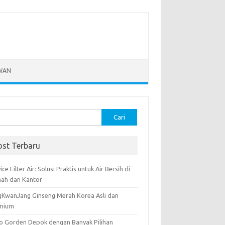
WAN
k:
ost Terbaru
ice Filter Air: Solusi Praktis untuk Air Bersih di
ah dan Kantor
gKwanJang Ginseng Merah Korea Asli dan
mium
o Gorden Depok dengan Banyak Pilihan