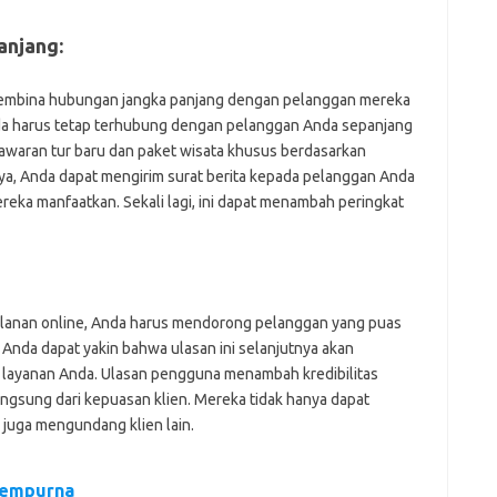
njang:
 membina hubungan jangka panjang dengan pelanggan mereka
da harus tetap terhubung dengan pelanggan Anda sepanjang
aran tur baru dan paket wisata khusus berdasarkan
nya, Anda dapat mengirim surat berita kepada pelanggan Anda
reka manfaatkan. Sekali lagi, ini dapat menambah peringkat
alanan online, Anda harus mendorong pelanggan yang puas
Anda dapat yakin bahwa ulasan ini selanjutnya akan
 layanan Anda. Ulasan pengguna menambah kredibilitas
gsung dari kepuasan klien. Mereka tidak hanya dapat
 juga mengundang klien lain.
Sempurna