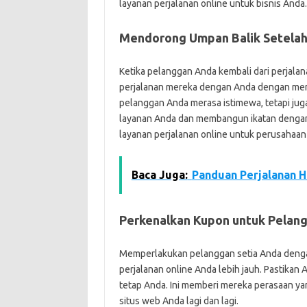
layanan perjalanan online untuk bisnis Anda.
Mendorong Umpan Balik Setelah 
Ketika pelanggan Anda kembali dari perjal
perjalanan mereka dengan Anda dengan mena
pelanggan Anda merasa istimewa, tetapi ju
layanan Anda dan membangun ikatan dengan 
layanan perjalanan online untuk perusahaan
Baca Juga:
Panduan Perjalanan H
Perkenalkan Kupon untuk Pelang
Memperlakukan pelanggan setia Anda dengan
perjalanan online Anda lebih jauh. Pastik
tetap Anda. Ini memberi mereka perasaan 
situs web Anda lagi dan lagi.