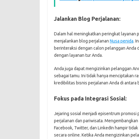
Jalankan Blog Perjalanan:
Dalam hal meningkatkan peringkat layanan pe
menjalankan blog perjalanan
Nusa penida
. 
berinteraksi dengan calon pelanggan Anda 
dengan layanan tur Anda.
Anda juga dapat mengizinkan pelanggan And
sebagai tamu. Ini tidak hanya menciptakan ra
kredibilitas bisnis perjalanan Anda di antara
Fokus pada Integrasi Sosial:
Jejaring sosial menjadi episentrum promosi p
perjalanan dan pariwisata. Mengembangkan 
Facebook, Twitter, dan LinkedIn hampir tida
secara online. Ketika Anda mengizinkan pel