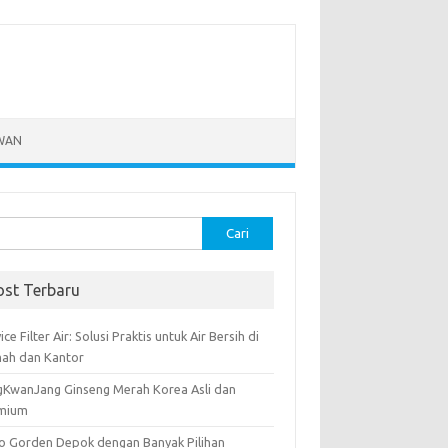
WAN
k:
ost Terbaru
ice Filter Air: Solusi Praktis untuk Air Bersih di
ah dan Kantor
gKwanJang Ginseng Merah Korea Asli dan
mium
o Gorden Depok dengan Banyak Pilihan