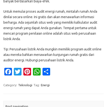
banyak berdasarkan biaya-efek.
Untuk memulai proses audit energi rumah, mintalah rumah Anda
dinilai secara online. Ini gratis dan akan menawarkan informasi
berharga. Ada sejumlah situs web yang memiliki kalkulator audit
energi rumah yang dapat Anda gunakan. Tempat pertama untuk
mencari program penilaian online adalah situs web perusahaan
listrik Anda.
Tip: Perusahaan listrik Anda mungkin memiliki program audit online
atau mereka bahkan menawarkan kunjungan rumah gratis dari
auditor energi. Hubungi perusahaan listrik Anda.
Fa
T
Pi
W
S
c
w
nt
h
h
e
it
er
at
ar
Category:
Teknologi
Tag:
Energi
b
te
es
s
e
o
r
t
A
Post navigation