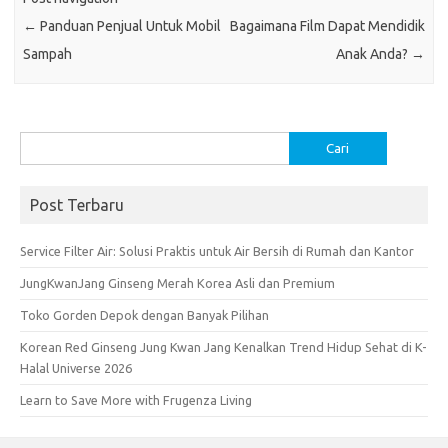
o
p
←
Panduan Penjual Untuk Mobil
Bagaimana Film Dapat Mendidik
k
p
Sampah
Anak Anda?
→
Cari
untuk:
Post Terbaru
Service Filter Air: Solusi Praktis untuk Air Bersih di Rumah dan Kantor
JungKwanJang Ginseng Merah Korea Asli dan Premium
Toko Gorden Depok dengan Banyak Pilihan
Korean Red Ginseng Jung Kwan Jang Kenalkan Trend Hidup Sehat di K-
Halal Universe 2026
Learn to Save More with Frugenza Living