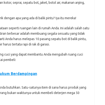
tor, seprai, sepatu bot, jaket, botol air, makanan anjing,
k dengan apa yang ada di balik pintu? Iya itu mereka!
an seperti ruangan lain di rumah Anda. Ini adalah salah satu
atiran terbesar adalah membuang segala sesuatu yang tidak
rarti Anda harus melepas 10 pasang sepatu bot di balik pintu,
harus tertata rapi di rak di garasi.
ang cuci yang dapat membantu Anda mengubah ruang cuci
ai pembeli:
Hukum Berdampingan
nda butuhkan. Satu-satunya item di sana harus produk yang
arang bukan waktunya untuk membeli deterjen mega 50