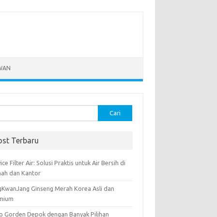
WAN
k:
ost Terbaru
ice Filter Air: Solusi Praktis untuk Air Bersih di
ah dan Kantor
gKwanJang Ginseng Merah Korea Asli dan
mium
o Gorden Depok dengan Banyak Pilihan