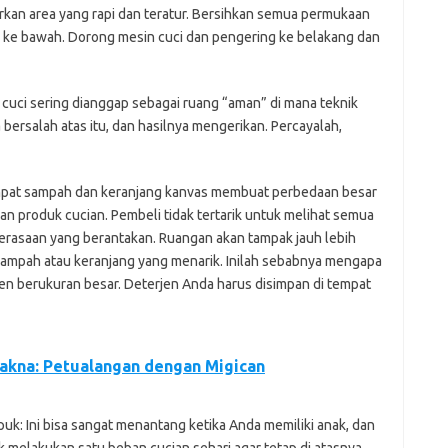
irkan area yang rapi dan teratur. Bersihkan semua permukaan
s ke bawah. Dorong mesin cuci dan pengering ke belakang dan
g cuci sering dianggap sebagai ruang “aman” di mana teknik
bersalah atas itu, dan hasilnya mengerikan. Percayalah,
pat sampah dan keranjang kanvas membuat perbedaan besar
n produk cucian. Pembeli tidak tertarik untuk melihat semua
erasaan yang berantakan. Ruangan akan tampak jauh lebih
 sampah atau keranjang yang menarik. Inilah sebabnya mengapa
jen berukuran besar. Deterjen Anda harus disimpan di tempat
akna: Petualangan dengan Migican
: Ini bisa sangat menantang ketika Anda memiliki anak, dan
 melakukan satu beban cucian sehari agar tetap di atasnya.