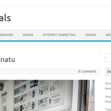
als
ESEHATAN
WISATA
INTERNET MARKETING
DESAIN
HE
Cari
inatu
untu
0 Comment
P
Serv
Rum
Jun
Pre
Tok