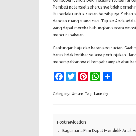
Pembeli potensial seharusnya tidak pernah 
Itu berlaku untuk cucian bersih juga. Seharus
dengan ruang ruang cuci. Tujuan Anda adal
yang dapat mereka hubungkan secara emosio
mencuci pakaian.
Gantungan baju dan keranjang cucian: Saat me
harus tidak terlihat selama pertunjukan. Jan
menempatkannya di tempat sampah atau keranj
Fa
T
Pi
W
S
c
w
nt
h
h
e
it
er
at
ar
Category:
Umum
Tag:
Laundry
b
te
es
s
e
o
r
t
A
o
p
Post navigation
←
Bagaimana Film Dapat Mendidik Anak A
k
p