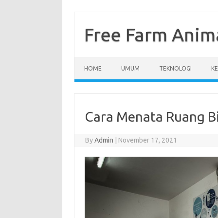
Skip
to
content
Free Farm Anim
HOME
UMUM
TEKNOLOGI
K
Cara Menata Ruang B
By
Admin
|
November 17, 2021